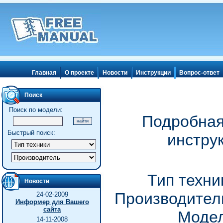
Главная
О проекте
Новости
Инструкции
Вопрос-ответ
Поиск
Поиск по модели:
Подробная
Быстрый поиск:
инстру
Тип техни
Новости
Производитель
24-02-2009
Информер для Вашего
сайта
Модел
14-11-2008