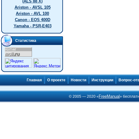
(ALS 88 X)
Ariston - AVSL 105
Ariston - AVL 100
Canon - EOS 400D
Yamaha - PSR-E403
Статистика
Главная
О проекте
Новости
Инструкции
Вопрос-от
FreeManual
© 2005 — 2020 «
» бесплат