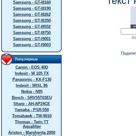
текст 
Samsung - GT-I8160
Samsung - GT-I8190
Samsung - GT-I8262
Samsung - GT-I8350
Samsung - GT-I8552
Samsung - GT-I8750
из
Samsung - GT-I9001
Samsung - GT-I9003
Подели
Популярные
Canon - EOS 40D
Indesit - W 105 TX
Panasonic - KX-F130
Indesit - WISL 86
Nokia - N95
Bosch - SRV55T03EU
Sharp - AH-AP24CE
Yamaha - PSR-550
Tomahawk - TW-9010
Thomas - Twin TT
Aquafilter
Ariston - Margherita 2000