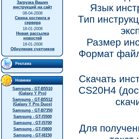
Загрузка Ваших
Язык инст
инструкций на сайт
08-04-2008
Тип инструкц
Смена хостинга и
сервера
экс
18-01-2008
Новая рассылка
новостей
Размер инс
18-01-2008
Обнуление счетчиков
Формат файл
Реклама
Скачать инс
Новинки
CS20H4 (дос
Samsung - GT-B5510
(Galaxy Y Pro)
скач
Samsung - GT-B5512
(Galaxy Y Pro Duos)
Samsung - GT-B7350
Samsung - GT-I5500
Samsung - GT-I5700
Для получен
Samsung - GT-I5800
Samsung - GT-I8150