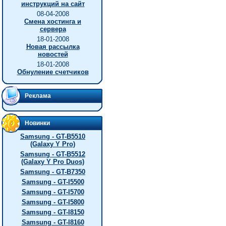
инструкций на сайт
08-04-2008
Смена хостинга и
сервера
18-01-2008
Новая рассылка
новостей
18-01-2008
Обнуление счетчиков
Реклама
Новинки
Samsung - GT-B5510
(Galaxy Y Pro)
Samsung - GT-B5512
(Galaxy Y Pro Duos)
Samsung - GT-B7350
Samsung - GT-I5500
Samsung - GT-I5700
Samsung - GT-I5800
Samsung - GT-I8150
Samsung - GT-I8160