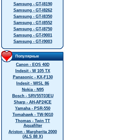
Samsung - GT-I8190
Samsung - GT-I8262
Samsung - GT-I8350
Samsung - GT-I8552
Samsung - GT-I8750
Samsung - GT-I9001
Samsung - GT-I9003
Популярные
Canon - EOS 40D
Indesit - W 105 TX
Panasonic - KX-F130
Indesit - WISL 86
Nokia - N95
Bosch - SRV55T03EU
Sharp - AH-AP24CE
Yamaha - PSR-550
Tomahawk - TW-9010
Thomas - Twin TT
Aquafilter
Ariston - Margherita 2000
(ALS 88 X)