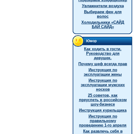
Увлажнители воздуха
Выбираем фен для
волос
Холодильники «САЙД
БАЙ САЙД»
Юмор
Как ходить в гости.
Руководство для
девушек.
Почему шеф всегда прав
Инструкция по
эксплуатации жены
Инструкция по
эксплуатации мужских
носков
25 советов, как
преуспеть в российском
шоу-бизнесе
Инструкция курильщика
Инструкция по
правильному
проведению 1-го апреля
Как развлечь себя в