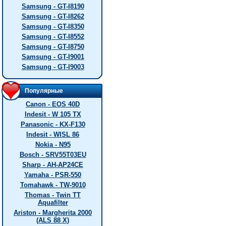
Samsung - GT-I8190
Samsung - GT-I8262
Samsung - GT-I8350
Samsung - GT-I8552
Samsung - GT-I8750
Samsung - GT-I9001
Samsung - GT-I9003
Популярные
Canon - EOS 40D
Indesit - W 105 TX
Panasonic - KX-F130
Indesit - WISL 86
Nokia - N95
Bosch - SRV55T03EU
Sharp - AH-AP24CE
Yamaha - PSR-550
Tomahawk - TW-9010
Thomas - Twin TT
Aquafilter
Ariston - Margherita 2000
(ALS 88 X)