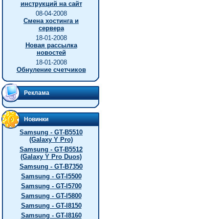
инструкций на сайт
08-04-2008
Смена хостинга и
сервера
18-01-2008
Новая рассылка
новостей
18-01-2008
Обнуление счетчиков
Реклама
Новинки
Samsung - GT-B5510
(Galaxy Y Pro)
Samsung - GT-B5512
(Galaxy Y Pro Duos)
Samsung - GT-B7350
Samsung - GT-I5500
Samsung - GT-I5700
Samsung - GT-I5800
Samsung - GT-I8150
Samsung - GT-I8160