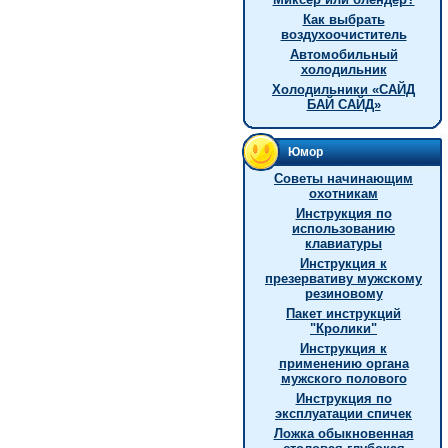
Как выбрать
воздухоочиститель
Автомобильный
холодильник
Холодильники «САЙД
БАЙ САЙД»
Юмор
Советы начинающим
охотникам
Инструкция по
использованию
клавиатуры
Инструкция к
презервативу мужскому
резиновому
Пакет инструкций
"Кролики"
Инструкция к
применению органа
мужского полового
Инструкция по
эксплуатации спичек
Ложка обыкновенная