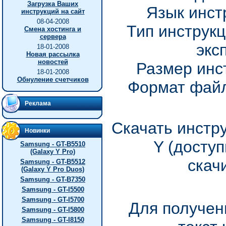
Загрузка Ваших
Язык инст
инструкций на сайт
08-04-2008
Тип инструкц
Смена хостинга и
сервера
экс
18-01-2008
Новая рассылка
новостей
Размер инс
18-01-2008
Обнуление счетчиков
Формат файл
Реклама
Скачать инстру
Новинки
Y (досту
Samsung - GT-B5510
(Galaxy Y Pro)
скач
Samsung - GT-B5512
(Galaxy Y Pro Duos)
Samsung - GT-B7350
Samsung - GT-I5500
Samsung - GT-I5700
Для получен
Samsung - GT-I5800
Samsung - GT-I8150