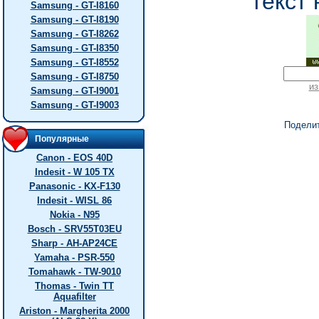
текст 
Samsung - GT-I8160
Samsung - GT-I8190
Samsung - GT-I8262
Samsung - GT-I8350
Samsung - GT-I8552
Samsung - GT-I8750
из
Samsung - GT-I9001
Samsung - GT-I9003
Подели
Популярные
Canon - EOS 40D
Indesit - W 105 TX
Panasonic - KX-F130
Indesit - WISL 86
Nokia - N95
Bosch - SRV55T03EU
Sharp - AH-AP24CE
Yamaha - PSR-550
Tomahawk - TW-9010
Thomas - Twin TT
Aquafilter
Ariston - Margherita 2000