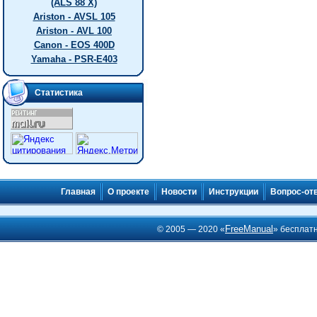
(ALS 88 X)
Ariston - AVSL 105
Ariston - AVL 100
Canon - EOS 400D
Yamaha - PSR-E403
Статистика
Главная
О проекте
Новости
Инструкции
Вопрос-от
FreeManual
© 2005 — 2020 «
» бесплат