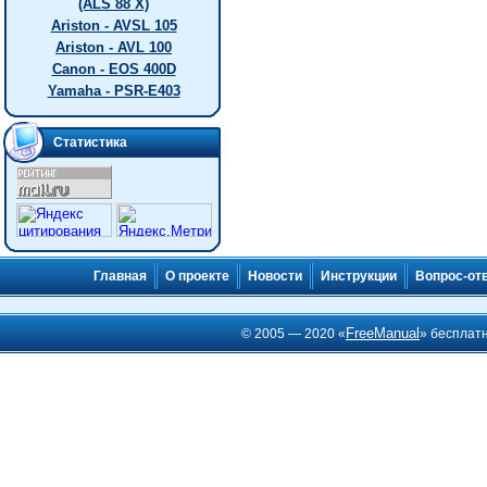
(ALS 88 X)
Ariston - AVSL 105
Ariston - AVL 100
Canon - EOS 400D
Yamaha - PSR-E403
Статистика
Главная
О проекте
Новости
Инструкции
Вопрос-от
FreeManual
© 2005 — 2020 «
» бесплат