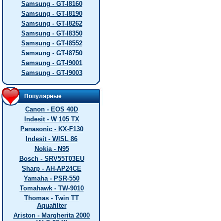
Samsung - GT-I8160
Samsung - GT-I8190
Samsung - GT-I8262
Samsung - GT-I8350
Samsung - GT-I8552
Samsung - GT-I8750
Samsung - GT-I9001
Samsung - GT-I9003
Популярные
Canon - EOS 40D
Indesit - W 105 TX
Panasonic - KX-F130
Indesit - WISL 86
Nokia - N95
Bosch - SRV55T03EU
Sharp - AH-AP24CE
Yamaha - PSR-550
Tomahawk - TW-9010
Thomas - Twin TT
Aquafilter
Ariston - Margherita 2000