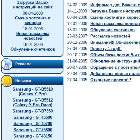
Загрузка Ваших
24-02-2009
Информер для Вашего с
инструкций на сайт
14-11-2008
Загрузка Ваших инструк
08-04-2008
08-04-2008
Смена хостинга и серве
Смена хостинга и
сервера
18-01-2008
Новая рассылка новост
18-01-2008
18-01-2008
Обнуление счетчиков
Новая рассылка
23-03-2007
Рассылка новостей
новостей
20-12-2006
Внимание!!! Обновление 
18-01-2008
27-04-2006
Проекту 1 год!!!
Обнуление счетчиков
20-10-2005
Объем базы достиг 5-и г
31-08-2005
Обновление инструкций
Реклама
20-07-2005
Обращение к посетител
29-04-2005
Добавлены новые полез
27-04-2005
Открытие проекта!!!
Новинки
Samsung - GT-B5510
(Galaxy Y Pro)
Samsung - GT-B5512
(Galaxy Y Pro Duos)
Samsung - GT-B7350
Samsung - GT-I5500
Samsung - GT-I5700
Samsung - GT-I5800
Samsung - GT-I8150