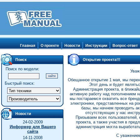
Главная
О проекте
Новости
Инструкции
Вопрос-ответ
Поиск
Открытие проекта!!!
Поиск по модели:
Уваж
Обещанное открытие 1 мая, мы перене
Быстрый поиск:
Этот день и будет являть
Администрация проекта, в ближайш
активную работу над пополнением н
мы постараемся охватить все бренд
электроники, представленных на ро
базы, мы начнем проводить ак
отсутствующих у нас инструк
Новости
Призываем всех пользователей, 
24-02-2009
проекта, а также участия в пред
Информер для Вашего
администрация могла выработать
сайта
С уважением
14-11-2008