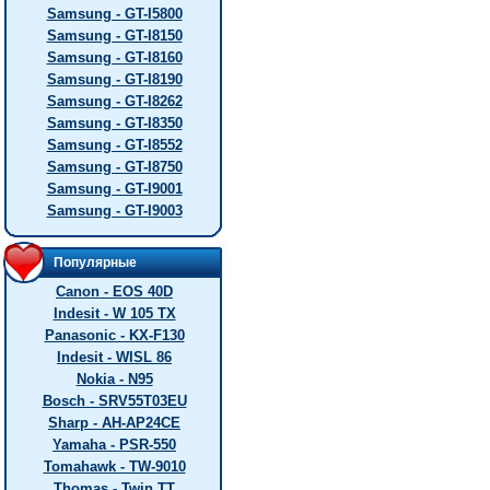
Samsung - GT-I5800
Samsung - GT-I8150
Samsung - GT-I8160
Samsung - GT-I8190
Samsung - GT-I8262
Samsung - GT-I8350
Samsung - GT-I8552
Samsung - GT-I8750
Samsung - GT-I9001
Samsung - GT-I9003
Популярные
Canon - EOS 40D
Indesit - W 105 TX
Panasonic - KX-F130
Indesit - WISL 86
Nokia - N95
Bosch - SRV55T03EU
Sharp - AH-AP24CE
Yamaha - PSR-550
Tomahawk - TW-9010
Thomas - Twin TT