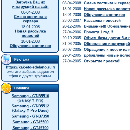
Загрузка Ваших
08-04-2008
Смена хостинга и серве
инструкций на сайт
18-01-2008
Новая рассылка новост
08-04-2008
18-01-2008
Обнуление счетчиков
Смена хостинга и
23-03-2007
Рассылка новостей
сервера
20-12-2006
Внимание!!! Обновление 
18-01-2008
Новая рассылка
27-04-2006
Проекту 1 год!!!
новостей
20-10-2005
Объем базы достиг 5-и г
18-01-2008
31-08-2005
Обновление инструкций
Обнуление счетчиков
20-07-2005
Обращение к посетител
29-04-2005
Добавлены новые полез
Реклама
27-04-2005
Открытие проекта!!!
https://kak-eto-sdelano.ru
п
омогите выбрать радиотел
ефон с двумя трубками.
Новинки
Samsung - GT-B5510
(Galaxy Y Pro)
Samsung - GT-B5512
(Galaxy Y Pro Duos)
Samsung - GT-B7350
Samsung - GT-I5500
Samsung - GT-I5700