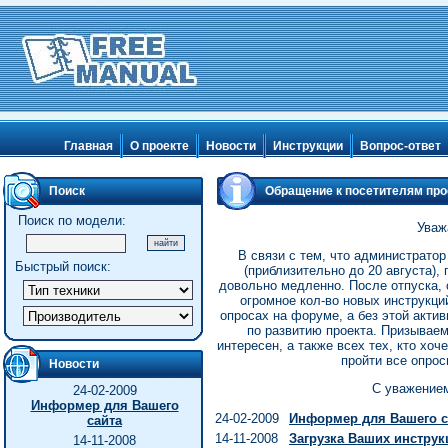
Главная
О проекте
Новости
Инструкции
Вопрос-ответ
Поиск
Обращение к посетителям про
Поиск по модели:
Уваж
В связи с тем, что администратор
Быстрый поиск:
(приблизительно до 20 августа),
довольно медленно. После отпуска, 
огромное кол-во новых инструкций
опросах на форуме, а без этой акти
по развитию проекта. Призываем
интересен, а также всех тех, кто хо
пройти все опро
Новости
С уважением
24-02-2009
Информер для Вашего
24-02-2009
Информер для Вашего с
сайта
14-11-2008
Загрузка Ваших инструк
14-11-2008