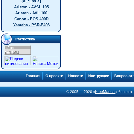
(ALS 88 X)
Ariston - AVSL 105
Ariston - AVL 100
Canon - EOS 400D
Yamaha - PSR-E403
Статистика
Главная
О проекте
Новости
Инструкции
Вопрос-от
FreeManual
© 2005 — 2020 «
» бесплат