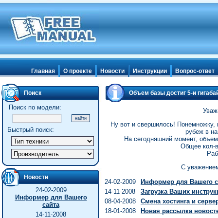
Главная
О проекте
Новости
Инструкции
Вопрос-ответ
Поиск
Объем базы достиг 5-и гигабай
Поиск по модели:
Уваж
Ну вот и свершилось! Понемножку,
Быстрый поиск:
рубеж в на
На сегодняшний момент, объем б
Общее кол-в
Раб
С уважением
Новости
24-02-2009
Информер для Вашего с
24-02-2009
14-11-2008
Загрузка Ваших инструк
Информер для Вашего
08-04-2008
Смена хостинга и серве
сайта
18-01-2008
Новая рассылка новост
14-11-2008