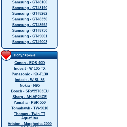
Samsung - GT-I8160
Samsung - GT-I8190
Samsung - GT-I8262
Samsung - GT-I8350
Samsung - GT-I8552
Samsung - GT-I8750
Samsung - GT-I9001
Samsung - GT-I9003
Популярные
Canon - EOS 40D
Indesit - W 105 TX
Panasonic - KX-F130
Indesit - WISL 86
Nokia - N95
Bosch - SRV55T03EU
Sharp - AH-AP24CE
Yamaha - PSR-550
Tomahawk - TW-9010
Thomas - Twin TT
Aquafilter
Ariston - Margherita 2000