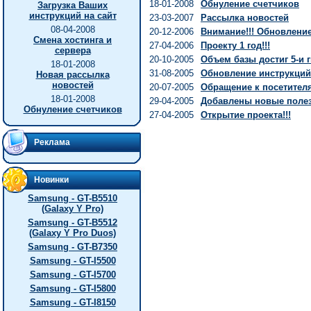
18-01-2008
Обнуление счетчиков
Загрузка Ваших
инструкций на сайт
23-03-2007
Рассылка новостей
08-04-2008
20-12-2006
Внимание!!! Обновление 
Смена хостинга и
27-04-2006
Проекту 1 год!!!
сервера
20-10-2005
Объем базы достиг 5-и г
18-01-2008
31-08-2005
Обновление инструкций
Новая рассылка
новостей
20-07-2005
Обращение к посетител
18-01-2008
29-04-2005
Добавлены новые полез
Обнуление счетчиков
27-04-2005
Открытие проекта!!!
Реклама
Новинки
Samsung - GT-B5510
(Galaxy Y Pro)
Samsung - GT-B5512
(Galaxy Y Pro Duos)
Samsung - GT-B7350
Samsung - GT-I5500
Samsung - GT-I5700
Samsung - GT-I5800
Samsung - GT-I8150