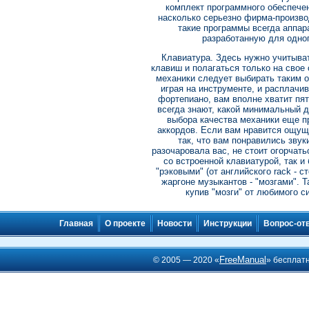
комплект программного обеспечен
насколько серьезно фирма-произво
такие программы всегда аппара
разработанную для одног
Клавиатура. Здесь нужно учитыват
клавиш и полагаться только на свое 
механики следует выбирать таким о
играя на инструменте, и расплачив
фортепиано, вам вполне хватит пят
всегда знают, какой минимальный 
выбора качества механики еще п
аккордов. Если вам нравится ощуще
так, что вам понравились звук
разочаровала вас, не стоит огорчат
со встроенной клавиатурой, так и
"рэковыми" (от английского rack - 
жаргоне музыкантов - "мозгами". 
купив "мозги" от любимого с
Главная
О проекте
Новости
Инструкции
Вопрос-от
FreeManual
© 2005 — 2020 «
» бесплат