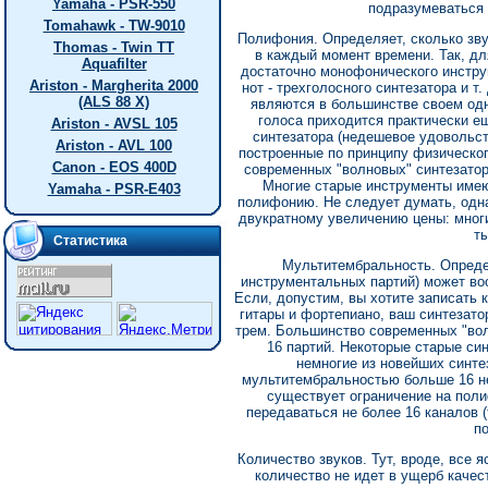
Yamaha - PSR-550
подразумеваться 
Tomahawk - TW-9010
Полифония. Определяет, сколько звук
Thomas - Twin TT
в каждый момент времени. Так, дл
Aquafilter
достаточно монофонического инструм
Ariston - Margherita 2000
нот - трехголосного синтезатора и т
(ALS 88 X)
являются в большинстве своем од
голоса приходится практически е
Ariston - AVSL 105
синтезатора (недешевое удовольст
Ariston - AVL 100
построенные по принципу физическог
Canon - EOS 400D
современных "волновых" синтезатор
Многие старые инструменты имеют
Yamaha - PSR-E403
полифонию. Не следует думать, одна
двукратному увеличению цены: мног
т
Статистика
Мультитембральность. Определ
инструментальных партий) может во
Если, допустим, вы хотите записать к
гитары и фортепиано, ваш синтезат
трем. Большинство современных "во
16 партий. Некоторые старые си
немногие из новейших синтез
мультитембральностью больше 16 не 
существует ограничение на поли
передаваться не более 16 каналов (
по
Количество звуков. Тут, вроде, все 
количество не идет в ущерб качес