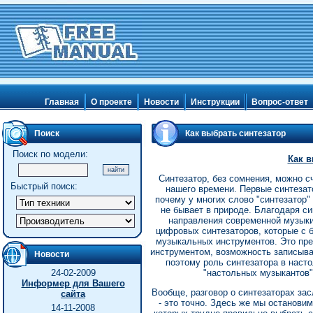
Главная
О проекте
Новости
Инструкции
Вопрос-ответ
Поиск
Как выбрать синтезатор
Поиск по модели:
Как в
Синтезатор, без сомнения, можно с
Быстрый поиск:
нашего времени. Первые синтезат
почему у многих слово "синтезатор"
не бывает в природе. Благодаря си
направления современной музык
цифровых синтезаторов, которые с
музыкальных инструментов. Это пр
инструментом, возможность записыва
Новости
поэтому роль синтезатора в насто
24-02-2009
"настольных музыкантов
Информер для Вашего
Вообще, разговор о синтезаторах зас
сайта
- это точно. Здесь же мы останови
14-11-2008