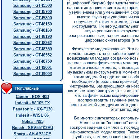
(в цифровой форме) фрагменты запис
Samsung - GT-I5500
на нажатие клавиши синтезатор прои
Samsung - GT-I5700
увеличением или уменьшением скоро
высота звука при увеличении ск
Samsung - GT-I5800
получаемый таким методом, зачас
Samsung - GT-I8150
инструмента. Ничего удивительног
Samsung - GT-I8160
звука реального инструмент
распространенным, на нем основан
Samsung - GT-I8190
цифровых синтезаторов (в т
Samsung - GT-I8262
Samsung - GT-I8350
Физическое моделирование. Это со
только покинул стены лабораторий и
Samsung - GT-I8552
возможным благодаря созданию новы
Samsung - GT-I8750
использовании физического моделир
Samsung - GT-I9001
математическая модель, с помощью
музыкальном инструменте в момент во
Samsung - GT-I9003
таких моделей представляет собо
необходимо (в реальном времени!)
инструменты, базирующиеся на ново
Популярные
почти все такие инструменты являютс
что за физическим моделировани
Canon - EOS 40D
воспроизводить звучание реал
Indesit - W 105 TX
недостижимой для других методов 
Panasonic - KX-F130
этот метод ак
Indesit - WISL 86
Во многих синтезаторах использ
Nokia - N95
Большинство "волновых" синте
воспроизведения сэмплов с послед
Bosch - SRV55T03EU
низкочастотных модуляторов. Такую
Sharp - AH-AP24CE
synthesis, сэмплирование плюс си