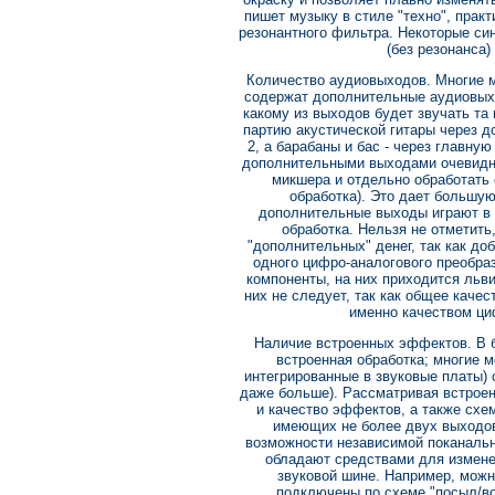
пишет музыку в стиле "техно", практ
резонантного фильтра. Некоторые с
(без резонанса)
Количество аудиовыходов. Многие 
содержат дополнительные аудиовыхо
какому из выходов будет звучать та
партию акустической гитары через д
2, а барабаны и бас - через главну
дополнительными выходами очевидн
микшера и отдельно обработать
обработка). Это дает большую
дополнительные выходы играют в с
обработка. Нельзя не отметит
"дополнительных" денег, так как до
одного цифро-аналогового преобра
компоненты, на них приходится льви
них не следует, так как общее каче
именно качеством ци
Наличие встроенных эффектов. В 
встроенная обработка; многие м
интегрированные в звуковые платы) 
даже больше). Рассматривая встроен
и качество эффектов, а также схе
имеющих не более двух выходов
возможности независимой поканально
обладают средствами для измен
звуковой шине. Например, можн
подключены по схеме "посыл/воз