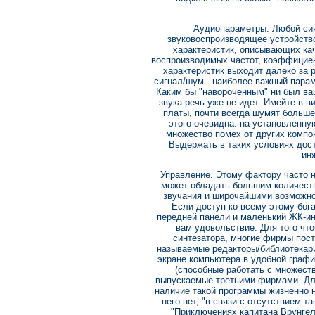
Аудиопараметры. Любой син
звуковоспроизводящее устройство
характеристик, описывающих кач
воспроизводимых частот, коэффициен
характеристик выходит далеко за р
сигнал/шум - наиболее важный парам
Каким бы "навороченным" ни был ваш
звука речь уже не идет. Имейте в в
платы, почти всегда шумят больше
этого очевидна: на установленну
множество помех от других компон
Выдержать в таких условиях дос
ин
Управление. Этому фактору часто н
может обладать большим количест
звучания и широчайшими возможнос
Если доступ ко всему этому бога
передней панели и маленький ЖК-ин
вам удовольствие. Для того что
синтезатора, многие фирмы пос
называемые редакторы/библиотекар
экране компьютера в удобной граф
(способные работать с множест
выпускаемые третьими фирмами. Для
наличие такой программы жизненно н
него нет, "в связи с отсутствием 
"Приключениях капитана Врунгел