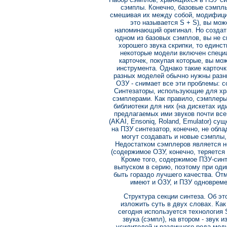
сэмплы. Конечно, базовые сэмплы 
смешивая их между собой, модифици
это называется S + S), вы мож
напоминающий оригинал. Но создать
одном из базовых сэмплов, вы не с
хорошего звука скрипки, то единст
некоторые модели включен специ
карточек, покупая которые, вы мо
инструмента. Однако такие карточк
разных моделей обычно нужны разны
ОЗУ - снимает все эти проблемы: 
Синтезаторы, использующие для хр
сэмплерами. Как правило, сэмплеры
библиотеки для них (на дискетах ид
предлагаемых ими звуков почти вс
(AKAI, Ensoniq, Roland, Emulator) су
на ПЗУ синтезатор, конечно, не обл
могут создавать и новые сэмплы
Недостатком сэмплеров является н
(содержимое ОЗУ, конечно, теряется 
Кроме того, содержимое ПЗУ-синт
выпуском в серию, поэтому при оди
быть гораздо лучшего качества. От
имеют и ОЗУ, и ПЗУ одновреме
Структура секции синтеза. Об эт
изложить суть в двух словах. Как
сегодня используется технология 
звука (сэмпл), на втором - звук
усилителей и различного рода мод