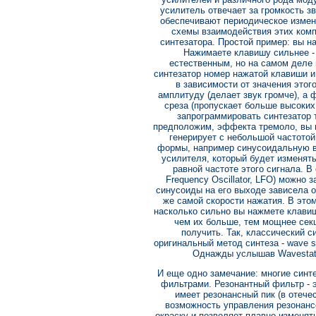
усилитель отвечает за громкость зв
обеспечивают периодическое измене
схемы взаимодействия этих комп
синтезатора. Простой пример: вы н
Нажимаете клавишу сильнее - 
естественным, но на самом деле
синтезатор номер нажатой клавиши и
в зависимости от значения это
амплитуду (делает звук громче), а 
среза (пропускает больше высоких 
запрограммировать синтезатор т
предположим, эффекта тремоло, вы м
генерирует с небольшой частотой 
формы, например синусоидальную в
усилителя, который будет изменять
равной частоте этого сигнала. В
Frequency Oscillator, LFO) можно
синусоиды на его выходе зависела о
же самой скорости нажатия. В этом
насколько сильно вы нажмете клавишу
чем их больше, тем мощнее секц
получить. Так, классический 
оригинальный метод синтеза - wave s
Однажды услышав Wavestatio
И еще одно замечание: многие син
фильтрами. Резонантный фильтр - э
имеет резонансный пик (в отечес
возможность управления резонанс
окраску и позволяет плавно изменять