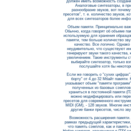
должен иметь возможность создани
Аналоговые синтезаторы, в пр
разнообразие звуков, вот почему
пресетов", т. е. количество звуков, 
для всех синтезаторов более инф
Объем памяти. Принципиально важ
Обычно, когда говорят об объеме па
используемую для хранения образцов
памяти, тем больше количество зву
качество. Все логично. Однако 
неудивительно, что существуют ин
генерируют звуки такого качества,
увеличением. Такие инструменты ст
выбирайте синтезатор, только вз
послушайте хотя бы некото
Если же говорить о "сухих цифрах"
борту" от 4 до 32 Мбайт памяти.
указывают объем "памяти программ" (
полученных из базовых сэмплов,
храниться в постоянной памяти (П
можно модифицировать или пере
пресетов для современного инструме
MIDI (GM), - 128 звуков. Многие ин
другие банки пресетов, число зв
Возможность расширения памяти.
рамках предыдущей характеристики, 
что память сэмплов, как и память 
Набор сэмплов, хранящихся в ПЗУ си