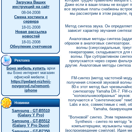
которых трудно правильно выбрать 
Загрузка Ваших
Даже если в ваши планы не входит по
инструкций на сайт
все звуковые платы снабжены встрое
08-04-2008
мы рассмотрим в этом разделе, п
Смена хостинга и
сервера
Метод синтеза звука. Он определяет,
18-01-2008
зависит характер звучания синтеза
Новая рассылка
новостей
Аналоговые методы синтеза (адди
18-01-2008
образом в аналоговых синтезаторах.
Обнуление счетчиков
волны (синусоидальные, треуг
генераторами, складываются для п
волны. При субтрактивном синтез
Реклама
пропускается через серию фильтр
другие. Аналоговые методы синтеза 
Боно мебель купить
архи
вы Боно интернет магазин
офисной мебели. |
FM-синтез (метод частотной мод
https://pedant-nizhnij-
получения сложной звуковой волны 
novgorod.ru/remont-
80-х этот метод был чрезвычайн
iphone
синтезатору Yamaha DX-7. FM-си
"колокольчикообразных" звуков: 
получаются и "синтетические" темб
Новинки
Labs и все, совместимые с ней, 
Yamaha, базирующемс
Samsung - GT-B5510
(Galaxy Y Pro)
"Волновой" синтез. Этим термином
Samsung - GT-B5512
Synthesis - синтез по методу "
(Galaxy Y Pro Duos)
компьютерщики, музыканты чаще 
(воспроизведение сэмплов). Идея ме
Samsung - GT-B7350