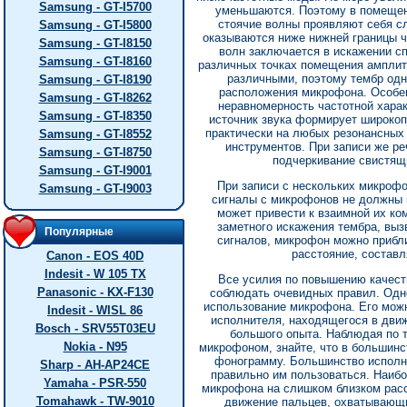
Samsung - GT-I5700
уменьшаются. Поэтому в помещен
стоячие волны проявляют себя с
Samsung - GT-I5800
оказываются ниже нижней границы ч
Samsung - GT-I8150
волн заключается в искажении сп
Samsung - GT-I8160
различных точках помещения амплит
различными, поэтому тембр одно
Samsung - GT-I8190
расположения микрофона. Особе
Samsung - GT-I8262
неравномерность частотной харак
Samsung - GT-I8350
источник звука формирует широкоп
практически на любых резонансных 
Samsung - GT-I8552
инструментов. При записи же ре
Samsung - GT-I8750
подчеркивание свистящи
Samsung - GT-I9001
При записи с нескольких микрофо
Samsung - GT-I9003
сигналы с микрофонов не должны по
может привести к взаимной их ко
заметного искажения тембра, выз
Популярные
сигналов, микрофон можно прибл
расстояние, составл
Canon - EOS 40D
Indesit - W 105 TX
Все усилия по повышению качеств
Panasonic - KX-F130
соблюдать очевидных правил. Одн
использование микрофона. Его можн
Indesit - WISL 86
исполнителя, находящегося в дви
Bosch - SRV55T03EU
большого опыта. Наблюдая по 
Nokia - N95
микрофоном, знайте, что в большинс
фонограмму. Большинство исполн
Sharp - AH-AP24CE
правильно им пользоваться. Наиб
Yamaha - PSR-550
микрофона на слишком близком расс
Tomahawk - TW-9010
движение пальцев, охватывающи