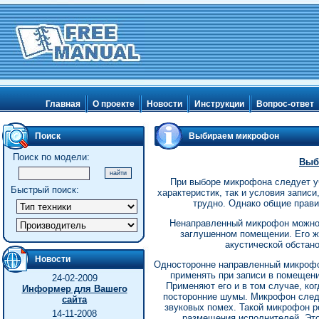
Главная
О проекте
Новости
Инструкции
Вопрос-ответ
Поиск
Выбираем микрофон
Поиск по модели:
Выб
При выборе микрофона следует уч
Быстрый поиск:
характеристик, так и условия запис
трудно. Однако общие прав
Ненаправленный микрофон можно 
заглушенном помещении. Его ж
акустической обстан
Новости
Односторонне направленный микрофо
применять при записи в помещен
24-02-2009
Применяют его и в том случае, ког
Информер для Вашего
посторонние шумы. Микрофон следу
сайта
звуковых помех. Такой микрофон 
14-11-2008
размещения исполнителей. Эт