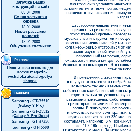
Загрузка Ваших
любительских условиях многомик
инструкций на сайт
исполнителей, а также при размещен
08-04-2008
низкочастотные искажения, присущ
Смена хостинга и
направ
сервера
Двусторонне направленный микр
18-01-2008
применять при записи в заглуш
Новая рассылка
относительный уровень переотраж
новостей
музыкальных инструментов и певцов 
18-01-2008
размещения, исполнителей у микроф
Обнуление счетчиков
когда необходимо отстроиться от н
ориентируют зоной нулевой чув
направленный микрофон, сорие
Реклама
оказывается полезным для ослаблен
боковых стен помещения. Это позвол
Пластиковая вешалка для
стен: за исп
шарфов
magazin-
veshalok.ru/catalog/dlya-
В помещениях с жесткими пар
shapok
.
(полупустых комнатах с необработ
возникнуть так называемые стоя
собственные колебания в объемном р
Новинки
недостаточным затуханием звуков
размерами помещения. Собственные
Samsung - GT-B5510
при которых тот или иной размер
(Galaxy Y Pro)
волны. В прямоугольном помещ
Samsung - GT-B5512
множества стоячих волн кратных ча
(Galaxy Y Pro Duos)
звука составляет около 330 м/с, п
составляет, например, 3 м, возникну
Samsung - GT-B7350
55, 110, 165 Гц и т.д. Наибо
Samsung - GT-I5500
низкочастотные моды. По мере увели