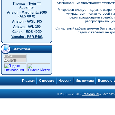
смириться при однократном «живом» 
Thomas - Twin TT
Aquafilter
Микрофон следует надежно закрепи
Ariston - Margherita 2000
«журавлем», ножки которой т
(ALS 88 X)
предотвращающими воздейств
распространяющих
Ariston - AVSL 105
Ariston - AVL 100
Сигнальный кабель должен быть экр
Canon - EOS 400D
рядом с кабелем не до
Yamaha - PSR-E403
Статистика
Главная
О проекте
Новости
Инструкции
Вопрос-от
FreeManual
© 2005 — 2020 «
» бесплат