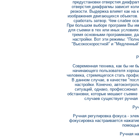
предустановки отверстия диафраг
отверстия диафрагмы зависит коли
резкости. Выдержка влияет как на к
изображения двигающихся объектов.
сработать затвор. Чем слабее ос
При большом выборе программ Вы им
для съемки в тех или иных условиях
тремя основными программами, да
настройки. Вот эти режимы: "Полна
"Высокоскоростной" и "Медленный"
Р
Современная техника, как бы ни б
начинающего пользователя хороша
человека, стремящегося стать профи,
В данном случае, в качестве "пос
настройки. Конечно, автоконтрол
ситуаций, однако, профессионал 
обстановки, которые мешают съемке 
случаев существует ручная
Руч
Ручная регулировка фокуса - эле
фокусировка настраивается нажатием
помощью
Ручная на