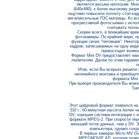
является весьма неплохим. Мн
(640x480), к более высокому разр
ощутимо повысили полноту стоп-кад
мегапиксельные ПЗС-матрицы. Ко вс
прогрессивной фотосъемки с испо
считывать полны
Скорее всего, в ближайшее вре
фотокамеры. По крайней мере, п
функции своих "питомцев". Некото
кадров, записываемых на одну видео
превосходит возмо
Формат Mini DV предоставляет наи
любителям. Далее по этим парамет
п
Итак, если Вы всерьез решили 
нелинейного монтажа и приобщит
формата Mini 
При выборе производителя Вы может
Sam
Этот цифровой формат появился на 
310 г., 60-минутная кассета более ч
DV, хорошая система интеграции с 
формате MPEG-2. При скорости пере
меньший поток данных, чем у DV. Э
компьютера, однако сохра
В первых камерах Micro MV (S
MPEGMOVIE AD, которая позвол