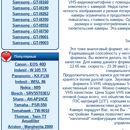
Samsung - GT-I8160
VHS-видеомагнитофоне с помощью
комплекте с камерой. Недостатки 
Samsung - GT-I8190
четкость изображения и резкая потер
Samsung - GT-I8262
камеры ограничила и продолжител
Samsung - GT-I8350
повысилась стоимость камеры. Од
размера и энергопотребления 
Samsung - GT-I8552
любительские камеры. Эта камера
Samsung - GT-I8750
Samsung - GT-I9001
Su
Samsung - GT-I9003
Это тоже аналоговый формат, но
Разрешающая способность у него 
Популярные
формата. Вы можете делать по 3-
качестве. Для камер данного форма
Canon - EOS 40D
12.65 мм, скорость - 23.39 мм/с),
Indesit - W 105 TX
специальног
Продолжительность записи достигает
Panasonic - KX-F130
хранятся более долгий срок. Звуковая
Indesit - WISL 86
формата S-VHS оборудованы S-
Nokia - N95
качественный сигнал. Можно снимать
VHS качеством. Цена Super VHS кам
Bosch - SRV55T03EU
оптикой (чаще всего, это объектив б
Sharp - AH-AP24CE
ПЗС-матрицей (1/3"), хорошим 
Yamaha - PSR-550
возможностями для мон
Камера порадует Вас, если Вы -
Tomahawk - TW-9010
настройкам. Камера позволяет мо
Thomas - Twin TT
"наплечной" конфигурации обычн
Aquafilter
управлен
Ariston - Margherita 2000