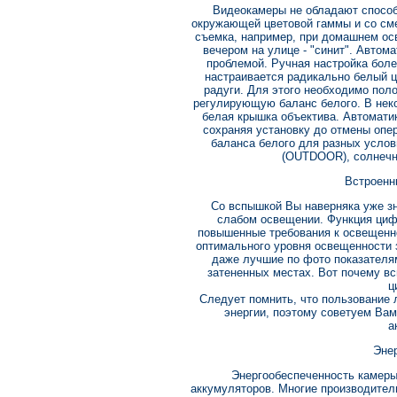
Видеокамеры не обладают способ
окружающей цветовой гаммы и со см
съемка, например, при домашнем ос
вечером на улице - "синит". Автом
проблемой. Ручная настройка бол
настраивается радикально белый цв
радуги. Для этого необходимо поло
регулирующую баланс белого. В нек
белая крышка объектива. Автомати
сохраняя установку до отмены опе
баланса белого для разных усло
(OUTDOOR), солнечно
Встроенн
Со вспышкой Вы наверняка уже зн
слабом освещении. Функция циф
повышенные требования к освещенн
оптимального уровня освещенности 
даже лучшие по фото показателя
затененных местах. Вот почему в
ц
Следует помнить, что пользование 
энергии, поэтому советуем Ва
а
Эне
Энергообеспеченность камеры 
аккумуляторов. Многие производите