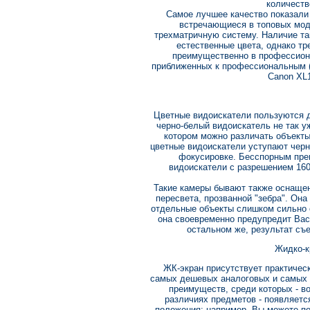
количеств
Самое лучшее качество показали
встречающиеся в топовых мод
трехматричную систему. Наличие та
естественные цвета, однако т
преимущественно в профессион
приближенных к профессиональным 
Canon XL1
Цветные видоискатели пользуются д
черно-белый видоискатель не так уж
котором можно различать объекты
цветные видоискатели уступают черно
фокусировке. Бесспорным пре
видоискатели с разрешением 160
Такие камеры бывают также оснаще
пересвета, прозванной "зебра". Она
отдельные объекты слишком сильно 
она своевременно предупредит Вас
остальном же, результат съе
Жидко-к
ЖК-экран присутствует практичес
самых дешевых аналоговых и самых 
преимуществ, среди которых - в
различиях предметов - появляетс
положения: например, Вы можете по