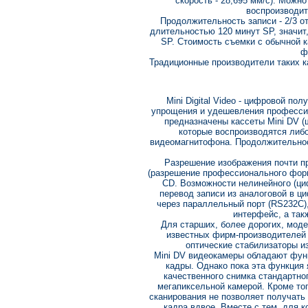
скорость - 28,695 мм/с). Можно
воспроизводит
Продолжительность записи - 2/3 от
длительностью 120 минут SP, значит,
SP. Стоимость съемки с обычной к
ф
Традиционные производители таких ка
Mini Digital Video - цифровой п
упрощения и удешевления професси
предназначены кассеты Mini DV (ш
которые воспроизводятся либо
видеомагнитофона. Продолжительност
Разрешение изображения почти пр
(разрешение профессионального форм
CD. Возможности нелинейного (ц
перевод записи из аналоговой в ц
через параллельный порт (RS232C), 
интерфейс, а так
Для старших, более дорогих, мо
известных фирм-производителей 
оптические стабилизаторы и
Mini DV видеокамеры обладают функ
кадры. Однако пока эта функция 
качественного снимка стандартно
мегапиксельной камерой. Кроме то
сканирования не позволяет получат
кадра вдвое. Вместе с тем, для к