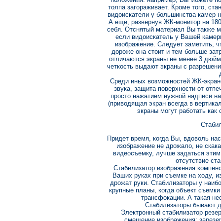
толпа загораживает. Кроме того, ста
видоискатели у большинства камер не
А еще, развернув ЖК-монитор на 180
себя. Отснятый материал Вы также м
если видоискатель у Вашей камеры
изображение. Следует заметить, 
дороже она стоит и тем больше зат
отличаются экраны не менее 3 дюйм
четкость выдают экраны с разрешение
Среди иных возможностей ЖК-экрано
звука, защита поверхности от отпе
просто нажатием нужной надписи на 
(приводящая экран всегда в вертика
экраны могут работать как 
Стаби
Придет время, когда Вы, вдоволь нас
изображение не дрожало, не скака
видеосъемку, лучше задаться этим
отсутствие ст
Стабилизатор изображения компен
Ваших руках при съемке на ходу, и
дрожат руки. Стабилизаторы у наиб
крупные планы, когда объект съемк
трансфокации. А такая не
Стабилизаторы бывают дв
Электронный стабилизатор резе
смещение изображения: зарезе