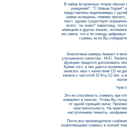
В набор встроенных титров обычно 
рождения!", "С Новым Годом!" и
представлены видеокамеры с руси
камер оснащены, помимо прочего, 
текст, однако существует ограничен
всего, "не знают" кириллицу, поэт
немецком и других языках, основанны
же самое, что и по поводу цифровых
съемки, если Вы собираете
Аналоговые камеры бывают и моно,
улучшенного качества - Hi-Fi. Любит
функцию придется доплачивать око
Кроме того, в них дается возможно
записать звук с качеством CD на дв
канала с частотой 32 Кгц /12 бит, 
налож
Чувст
Это ее способность снимать при пл
измеряют в люксах. Чтобы Вы лучше 
от одной горящей свечи. Произв
чувствительность. На практик
наступлением темноты, изображен
Почти все производители снабжа
позволяющими снимать в полной темно