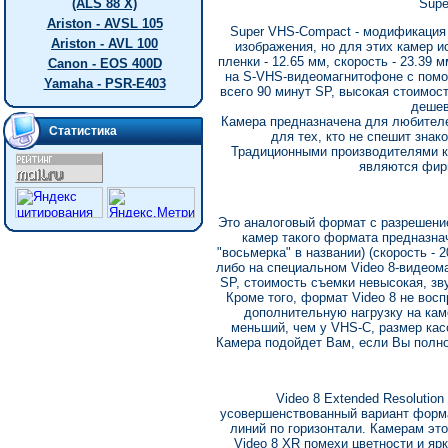
(ALS 88 X)
Supe
Ariston - AVSL 105
Super VHS-Compact - модификация
Ariston - AVL 100
изображения, но для этих камер 
пленки - 12.65 мм, скорость - 23.39 
Canon - EOS 400D
на S-VHS-видеомагнитофоне с помо
Yamaha - PSR-E403
всего 90 минут SP, высокая стоимость
дешев
Камера предназначена для любителей
Статистика
для тех, кто не спешит знак
Традиционными производителями к
являются фирм
Это аналоговый формат с разрешение
камер такого формата предназна
"восьмерка" в названии) (скорость - 
либо на специальном Video 8-видеом
SP, стоимость съемки невысокая, зву
Кроме того, формат Video 8 не вос
дополнительную нагрузку на кам
меньший, чем у VHS-C, размер кас
Камера подойдет Вам, если Вы полно
Video 8 Extended Resolutio
усовершенствованный вариант форма
линий по горизонтали. Камерам это
Video 8 XR помехи цветности и яр