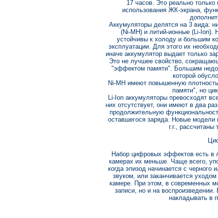
17 часов. Это реально только
использования ЖК-экрана, функ
дополнит
Аккумуляторы делятся на 3 вида: н
(Ni-MH) и литий-ионные (Li-Ion
устойчивы к холоду и большим к
эксплуатации. Для этого их необхо
иначе аккумулятор выдает только за
Это не лучшее свойство, сокращаю
"эффектом памяти". Большим недос
которой обусл
Ni-MH имеют повышенную плотность 
памяти", но ци
Li-Ion аккумуляторы превосходят в
них отсутствует, они имеют в два ра
продолжительную функциональность
оставшегося заряда. Новые модели к
г.г., рассчитаны
Ци
Набор цифровых эффектов есть в 
камерах их меньше. Чаще всего, у
когда эпизод начинается с черного 
звуком, или заканчивается уходом 
камере. При этом, в современных м
записи, но и на воспроизведении
накладывать в п