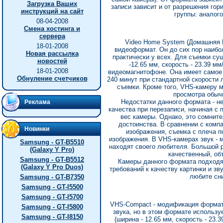
Загрузка Ваших
записи зависит и от разрешения гор
инструкций на сайт
группы: аналог
08-04-2008
Смена хостинга и
сервера
Video Home System (Домашняя 
18-01-2008
видеоформат. Он до сих пор наибо
Новая рассылка
практически у всех. Для съемки су
новостей
-12.65 мм, скорость - 23.39 м
18-01-2008
видеомагнитофоне. Она имеет самое
Обнуление счетчиков
240 минут при стандартной скорости 
съемки. Кроме того, VHS-камеру 
просмотра обыч
Недостатки данного формата - не
Реклама
качества при перезаписи, начиная с 
вес камеры. Однако, это сомните
достоинства. В сравнении с ком
Новинки
изображения, съемка с плеча 
изображения. В VHS-камерах звук - 
Samsung - GT-B5510
находят своего любителя. Большой 
(Galaxy Y Pro)
качественный, об
Samsung - GT-B5512
Камеры данного формата подходя
(Galaxy Y Pro Duos)
требований к качеству картинки и зв
любите сни
Samsung - GT-B7350
Samsung - GT-I5500
Samsung - GT-I5700
VHS-Compact - модификация формат
Samsung - GT-I5800
звука, но в этом формате использу
Samsung - GT-I8150
(ширина - 12.65 мм, скорость - 23.