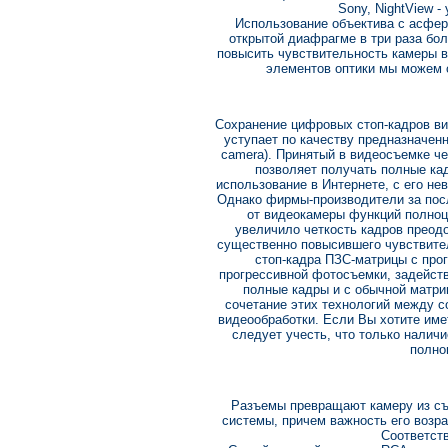
Sony, NightView - 
Использование объектива с асфер
открытой диафрагме в три раза бол
повысить чувствительность камеры в
элементов оптики мы можем 
Сохранение цифровых стоп-кадров вид
уступает по качеству предназначенн
camera). Принятый в видеосъемке ч
позволяет получать полные кад
использование в Интернете, с его н
Однако фирмы-производители за посл
от видеокамеры функций полноц
увеличило четкость кадров преод
существенно повысившего чувствите
стоп-кадра ПЗС-матрицы с про
прогрессивной фотосъемки, задейст
полные кадры и с обычной матр
сочетание этих технологий между 
видеообработки. Если Вы хотите име
следует учесть, что только наличи
полно
Разъемы превращают камеру из съ
системы, причем важность его возр
Соответств