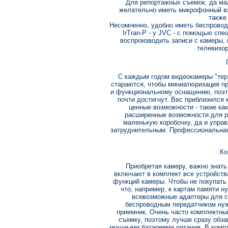
Для репортажных съемок, да ма
желательно иметь микрофонный в
также
Несомненно, удобно иметь беспроводн
IrTran-P - у JVC - с помощью сп
воспроизводить записи с камеры, 
телевизор
С каждым годом видеокамеры "теря
стараются, чтобы миниатюризация п
и функциональному оснащению, поэт
почти достигнут. Вес приблизился к 
ценные возможности - такие ка
расширенные возможности для ру
маленькую коробочку, да и упра
затруднительным. Профессиональная
Ко
Приобретая камеру, важно знать
включают в комплект все устройств
функций камеры. Чтобы не покупать
что, например, к картам памяти н
всевозможные адаптеры для с
беспроводным передатчиком ну
приемник. Очень часто комплектны
съемку, поэтому лучше сразу обза
мощными батареями питания. В комп