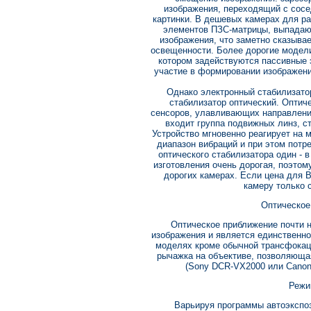
изображения, переходящий с сосе
картинки. В дешевых камерах для ра
элементов ПЗС-матрицы, выпадаю
изображения, что заметно сказывае
освещенности. Более дорогие модел
котором задействуются пассивные
участие в формировании изображения
Однако электронный стабилизатор
стабилизатор оптический. Оптиче
сенсоров, улавливающих направление
входит группа подвижных линз, с
Устройство мгновенно реагирует на
диапазон вибраций и при этом потр
оптического стабилизатора один - в
изготовления очень дорогая, поэтом
дорогих камерах. Если цена для В
камеру только 
Оптическое
Оптическое приближение почти н
изображения и является единственн
моделях кроме обычной трансфокации
рычажка на объективе, позволяюща
(Sony DCR-VX2000 или Canon
Режи
Варьируя программы автоэкспо