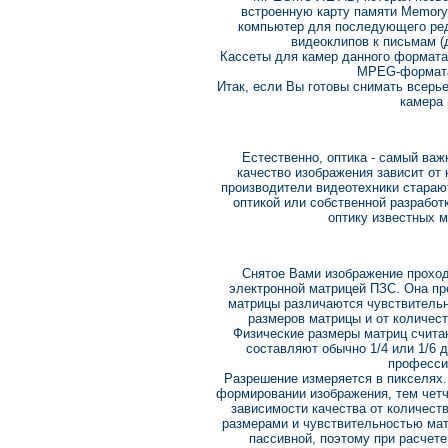
встроенную карту памяти Memory 
компьютер для последующего ред
видеоклипов к письмам (д
Кассеты для камер данного формата 
MPEG-формата
Итак, если Вы готовы снимать всерье
камера 
Естественно, оптика - самый ва
качество изображения зависит от 
производители видеотехники стараю
оптикой или собственной разработк
оптику известных ма
Снятое Вами изображение проход
электронной матрицей ПЗС. Она пр
матрицы различаются чувствительн
размеров матрицы и от количес
Физические размеры матриц счита
составляют обычно 1/4 или 1/6 
профессио
Разрешение измеряется в пикселях
формировании изображения, тем четч
зависимости качества от количест
размерами и чувствительностью мат
пассивной, поэтому при расчет