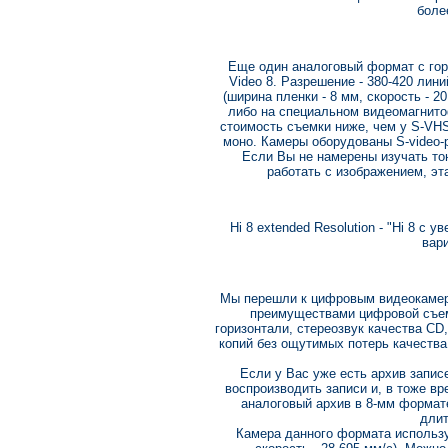
боле
Еще один аналоговый формат с го
Video 8. Разрешение - 380-420 лин
(ширина пленки - 8 мм, скорость - 2
либо на специальном видеомагнито
стоимость съемки ниже, чем у S-VHS-
моно. Камеры оборудованы S-video-
Если Вы не намерены изучать то
работать с изображением, эт
Hi 8 extended Resolution - "Hi 8 
вари
Мы перешли к цифровым видеокамера
преимуществами цифровой съем
горизонтали, стереозвук качества C
копий без ощутимых потерь качества
Если у Вас уже есть архив запис
воспроизводить записи и, в тоже вр
аналоговый архив в 8-мм формат
длит
Камера данного формата используе