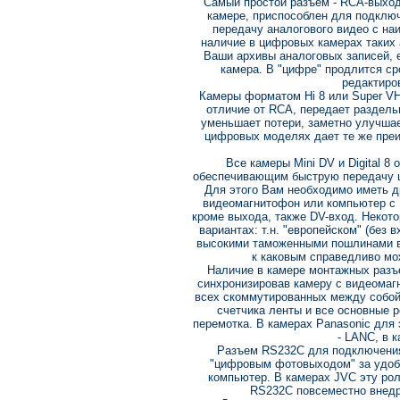
Самый простой разъем - RCA-выход 
камере, приспособлен для подключ
передачу аналогового видео с на
наличие в цифровых камерах таких 
Ваши архивы аналоговых записей, 
камера. В "цифре" продлится ср
редактиро
Камеры форматом Hi 8 или Super VH
отличие от RCA, передает раздельн
уменьшает потери, заметно улучшае
цифровых моделях дает те же преи
Все камеры Mini DV и Digital 8
обеспечивающим быструю передачу ц
Для этого Вам необходимо иметь д
видеомагнитофон или компьютер с 
кроме выхода, также DV-вход. Некот
вариантах: т.н. "европейском" (без 
высокими таможенными пошлинами в
к каковым справедливо мо
Наличие в камере монтажных разъ
синхронизировав камеру с видеомаг
всех скоммутированных между собой
счетчика ленты и все основные р
перемотка. В камерах Panasonic для 
- LANC, в 
Разъем RS232C для подключения
"цифровым фотовыходом" за удоб
компьютер. В камерах JVC эту роль
RS232C повсеместно внедр