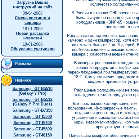
Загрузка Ваших
количество холодильнико
инструкций на сайт
В России и странах СНГ распашные
08-04-2008
была выпущена первая опытно-п
Смена хостинга и
холодильников «ЗИЛ-65» общей 
сервера
поступали, а пос
18-01-2008
Новая рассылка
Распашные холодильники, как правил
новостей
камерах и один компрессор, хотя ес
18-01-2008
них может быть от 2 до 6 дверей. 
Обнуление счетчиков
необмерзающими стенками камер. 
камера с самооттаивающей стенкой
В камерах распашных холодильн
Реклама
хранения продуктов в любых со
переохлажденном при температурах б
–18 С. Для увеличения продолжите
Новинки
моделях применяют устрой
Samsung - GT-B5510
Распашные холодильники не треб
(Galaxy Y Pro)
охлаждение теплых продуктов сра
Samsung - GT-B5512
Чем престижнее холодильник, тем
(Galaxy Y Pro Duos)
пользования. Инфракрасные лампы, 
Samsung - GT-B7350
выдачи пищевого льда и охлажде
Samsung - GT-I5500
управление и самодиагностика неи
бары, видеомагнитофоны, компью
Samsung - GT-I5700
присутствуют в самых
Samsung - GT-I5800
Samsung - GT-I8150
Наивысший комфорт обеспечивают м