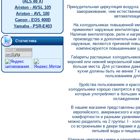
(ALS 88 X)
Принудительная циркуляция воздуха 
Ariston - AVSL 105
замораживание, чем естественна
Ariston - AVL 100
автоматизаци
Canon - EOS 400D
На холодильниках повышенной емк
Yamaha - PSR-E403
применяют наружные вентиляторы 
Наличие вентиляторов, реле и нагр
производстве и дополнительным з
Статистика
наружные, являются причиной повы
компенсируются повышенными уд
Габариты распашных холодильников
верхней или нижней морозильной кам
больше места. Для установки даж
кухни должны быть не менее 7 
пользованием для
Удобства пользованием и крас
холодильники хорошо смотрятся в пр
которые употребляют в больших 
охлажденном 
В нашем магазине представлены ра
европейского, американского и ко
комфортности и разными уровнями
можно разделить на 2 группы: I - хо
со встроенными в двери барами и 
питьевой воды и пищевог
Широкая цветовая гамма и разнообра