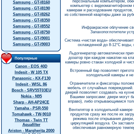
персональным компьютером, обе
Samsung - GT-I8160
компьютер с видеомагнитофоном п
Samsung - GT-I8190
камерам и расходование продуктов, 
Samsung - GT-I8262
из собственной квартиры даже за ру
Samsung - GT-I8350
Samsung - GT-I8552
Инфракрасное облучение св
Запахопоглотители уст
Samsung - GT-I8750
Samsung - GT-I9001
Система «чистая вода» обеспечивает
Samsung - GT-I9003
охлажденной до 8-12°С воды, 
Льдогенератор автоматически приг
дозатор при каждом нажатии на кл
Популярные
камеры ровно стакан холодной и чист
Canon - EOS 40D
Встроенный бар позволяет пригото
Indesit - W 105 TX
холодильной камеры и не
Panasonic - KX-F130
Ограничители и фиксаторы полож
Indesit - WISL 86
мебель от случайных повреждений.
Bosch - SRV55T03EU
дверей позволяет создавать на кухн
Nokia - N95
Вашими запросами: двери могут 
вправо), либо открывающимися тол
Sharp - AH-AP24CE
Yamaha - PSR-550
Вентилятор в холодильной камере
Tomahawk - TW-9010
продуктов сразу же после их загр
режима после открывания двери,
Thomas - Twin TT
циркуляцией воздуха. Он заставля
Aquafilter
обеспечивая равномерную темпе
Ariston - Margherita 2000