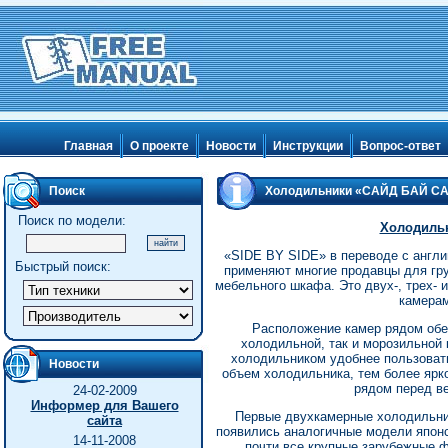
Главная
О проекте
Новости
Инструкции
Вопрос-ответ
Поиск
Холодильники «САЙД БАЙ С
Поиск по модели:
Холодиль
«SIDE BY SIDE» в переводе с англи
Быстрый поиск:
применяют многие продавцы для гр
мебельного шкафа. Это двух-, трех-
камерам
Расположение камер рядом обе
холодильной, так и морозильной
холодильником удобнее пользоват
Новости
объем холодильника, тем более яр
рядом перед в
24-02-2009
Информер для Вашего
Первые двухкамерные холодильни
сайта
появились аналогичные модели японск
14-11-2008
почти все крупные зарубежные 