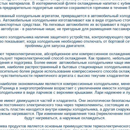
истых материалов. В изотермической фляге охлажденные напитки с куби
 а предварительно подогретые напитки сохраняются горячими в течение 8
дованный холодильным агрегатом, превращается в автомобильный холо
в. Автомобильные холодильники изготавливают как в виде отдельно сто
ранспортных средствах. На легковых автомобилях их встраивают в подл
 автобусах - в различные ниши, не пригодные для размещения пассажир
ного холодильника наличие защитного устройства, контролирующего пр
во показывает, когда холодильник необходимо отключать от бортовой се
проблемы для запуска двигателя.
т термоэлектрическое, абсорбционное или компрессионное охлаждени
льзуют термоэлектрический способ охлаждения. Как правило, небольш
дения и подогрева. Более емкие автомобильные холодильники чаще им
ия, наиболее распространенный в бытовых стационарных холодильниках
носительно более редкое использование компрессионного способа охлаж
увствительности герметичного агрегата с высоко текучим хладагентом
 наиболее экономичными являются компрессионные холодильники, мене
 Разница в энергопотреблении возрастает с увеличением емкости холод
олодильники в виде ларчиков с верхними крышками. Лари надежнее и л
не имеют движущихся частей и хладагента. Они экологически безопасн
и постоянного электрического тока через термоэлементы, состоящие из
часть пластин находится внутри камеры холодильника, а другая снаруж
ужные нагреваются. При изменении направления тока (переключении пол
будут нагреваться, а наружные охлаждаться.
рева продуктов является основным преимуществом термоэлектрическог