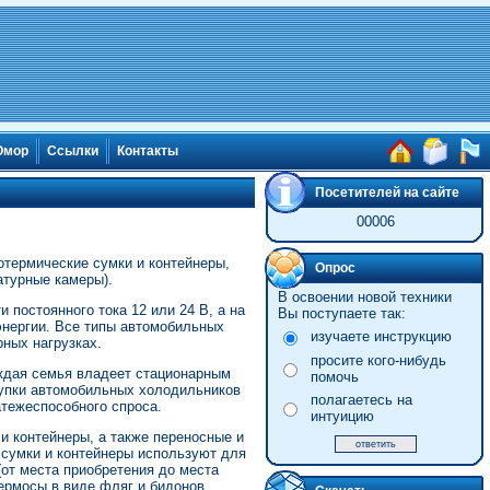
мор
Ссылки
Контакты
Посетителей на сайте
00006
отермические сумки и контейнеры,
Опрос
атурные камеры).
В освоении новой техники
 постоянного тока 12 или 24 В, а на
Вы поступаете так:
 энергии. Все типы автомобильных
изучаете инструкцию
ных нагрузках.
просите кого-нибудь
ждая семья владеет стационарным
помочь
упки автомобильных холодильников
полагаетесь на
тежеспособного спроса.
интуицию
и контейнеры, а также переносные и
 сумки и контейнеры используют для
от места приобретения до места
ермосы в виде фляг и бидонов,