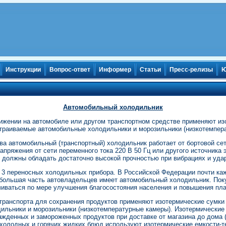
Инструкции
Вопрос-ответ
Информер
Статьи
Пресс-релизы
Ю
Автомобильный холодильник
ижении на автомобиле или другом транспортном средстве применяют из
траиваемые автомобильные холодильники и морозильники (низкотемпер
а автомобильный (транспортный) холодильник работает от бортовой сети
апряжения от сети переменного тока 220 В 50 Гц или другого источника
 должны обладать достаточно высокой прочностью при вибрациях и удар
 3 переносных холодильных прибора. В Российской Федерации почти ка
большая часть автовладельцев имеет автомобильный холодильник. Пок
чиваться по мере улучшения благосостояния населения и повышения пла
ранспорта для сохранения продуктов применяют изотермические сумки 
льники и морозильники (низкотемпературные камеры). Изотермические
ажденных и замороженных продуктов при доставке от магазина до дома (
 холодных и горячих жидких блюд используют изотермические емкости-т