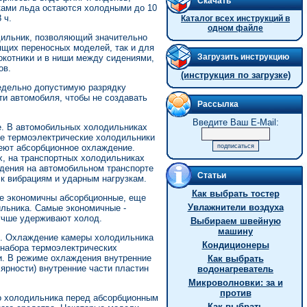
Скачать
ками льда остаются холодными до 10
 ч.
Каталог всех инструкций в
одном файле
дильник, позволяющий значительно
ящих переносных моделей, так и для
Загрузить инструкцию
окотники и в ниши между сидениями,
ов.
(инструкция по загрузке)
едельно допустимую разрядку
ти автомобиля, чтобы не создавать
Рассылка
Введите Ваш E-Mail:
е. В автомобильных холодильниках
ие термоэлектрические холодильники
еют абсорбционное охлаждение.
, на транспортных холодильниках
дения на автомобильном транспорте
Статьи
 к вибрациям и ударным нагрузкам.
Как выбрать тостер
е экономичны абсорбционные, еще
Увлажнители воздуха
ильника. Самые экономичные -
учше удерживают холод.
Выбираем швейную
машину
ы. Охлаждение камеры холодильника
Кондиционеры
 набора термоэлектрических
и. В режиме охлаждения внутренние
Как выбрать
ярности) внутренние части пластин
водонагреватель
Микроволновки: за и
против
о холодильника перед абсорбционным
Как выбрать