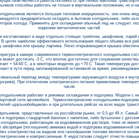
муществом является работоспособность при любых наклонах транспортн
ников способны работать не только в вертикальном положении, но и на 
лодильников является большая тепловая инерционность: они очень мед
омендуется предварительно охладить в бытовом холодильнике, либо охл
торов холода. Применять для охлаждения обычный лед не следует, пос
коррозию металлических частей.
и изготавливают в виде отдельно стоящих тумбочек, шкафчиков, ларей 
 В целях наиболее эффективного использования общего объема все раб
у шкафчика или крышку ларчика. Легко открывающаяся крышка обеспечи
ература в камере современного термоэлектрического холодильника сос
а может достигать -3 С, что вполне достаточно для сохранения качеств
гает + 54-60 С, а в некоторых моделях до +70 С. Такая температура дос
ают в пути перед запланированной остановкой за время, рекомендован
симальный перепад между температурами окружающего воздуха и внутри
догрева). При отключении электрического питания приемлемые температ
часов.
лодильников работает в режимах охлаждения и подогрева. Модели с ни
бортовой сети автомобиля. Термоэлектрические холодильники-подогре
телей «дальнобойщиков» и при длительных рейсах на всех видах трансп
ильников, представленных на российском рынке, от 0,5 до 49 л. Самы
и подогрева стандартной баночки с напитком, либо бутылочки с детски
одильники, работающие на водоаммиачном растворе, тоже не имеют
т абсорбции (поглощения) аммиака водой и подогрева водоаммиачной сме
 без электричества на жидком или газообразном топливе является осн
лектрическим и компрессионным. К недостаткам следует отнести повыш