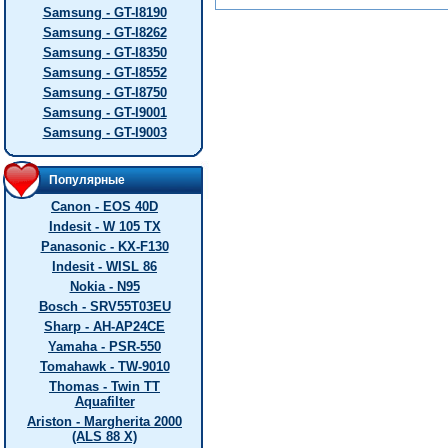
Samsung - GT-I8190
Samsung - GT-I8262
Samsung - GT-I8350
Samsung - GT-I8552
Samsung - GT-I8750
Samsung - GT-I9001
Samsung - GT-I9003
Популярные
Canon - EOS 40D
Indesit - W 105 TX
Panasonic - KX-F130
Indesit - WISL 86
Nokia - N95
Bosch - SRV55T03EU
Sharp - AH-AP24CE
Yamaha - PSR-550
Tomahawk - TW-9010
Thomas - Twin TT
Aquafilter
Ariston - Margherita 2000
(ALS 88 X)