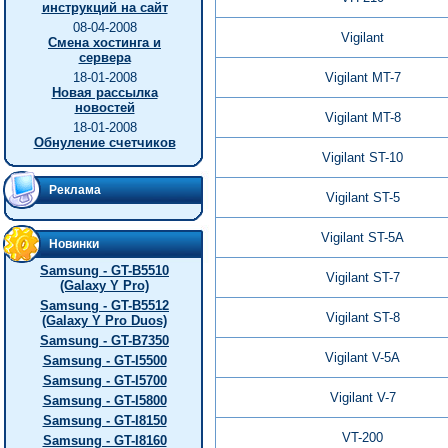
инструкций на сайт
08-04-2008
Vigilant
Смена хостинга и
сервера
18-01-2008
Vigilant MT-7
Новая рассылка
новостей
Vigilant MT-8
18-01-2008
Обнуление счетчиков
Vigilant ST-10
Реклама
Vigilant ST-5
Vigilant ST-5A
Новинки
Samsung - GT-B5510
Vigilant ST-7
(Galaxy Y Pro)
Samsung - GT-B5512
Vigilant ST-8
(Galaxy Y Pro Duos)
Samsung - GT-B7350
Vigilant V-5A
Samsung - GT-I5500
Samsung - GT-I5700
Vigilant V-7
Samsung - GT-I5800
Samsung - GT-I8150
VT-200
Samsung - GT-I8160