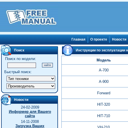
Главная
О проекте
Новости
Поиск
Инструкции по эксплуатации 
Поиск по модели:
Модель
A-700
Быстрый поиск:
A-900
Forward
Новости
HIT-320
24-02-2009
Информер для Вашего
сайта
HIT-710
14-11-2008
Загрузка Ваших
VH-210