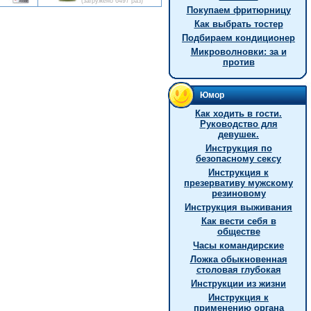
(загружено 6497 раз)
Покупаем фритюрницу
Как выбрать тостер
Подбираем кондиционер
Микроволновки: за и
против
Юмор
Как ходить в гости.
Руководство для
девушек.
Инструкция по
безопасному сексу
Инструкция к
презервативу мужскому
резиновому
Инструкция выживания
Как вести себя в
обществе
Часы командирские
Ложка обыкновенная
столовая глубокая
Инструкции из жизни
Инструкция к
применению органа