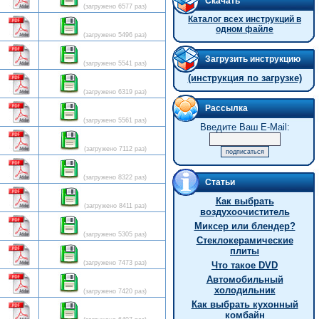
Скачать
(загружено 6577 раз)
Каталог всех инструкций в
одном файле
(загружено 5496 раз)
Загрузить инструкцию
(загружено 5541 раз)
(инструкция по загрузке)
(загружено 6319 раз)
Рассылка
(загружено 5561 раз)
Введите Ваш E-Mail:
(загружено 7112 раз)
(загружено 8322 раз)
Статьи
Как выбрать
(загружено 8411 раз)
воздухоочиститель
Миксер или блендер?
(загружено 5305 раз)
Стеклокерамические
плиты
(загружено 7473 раз)
Что такое DVD
Автомобильный
холодильник
(загружено 7420 раз)
Как выбрать кухонный
комбайн