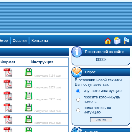
мор
Ссылки
Контакты
Посетителей на сайте
00008
Формат
Инструкция
Опрос
(загружено 7134 раз)
В освоении новой техники
Вы поступаете так:
(загружено 6255 раз)
изучаете инструкцию
просите кого-нибудь
(загружено 5952 раз)
помочь
полагаетесь на
(загружено 9373 раз)
интуицию
(загружено 5992 раз)