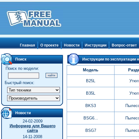
Главная
О проекте
Новости
Инструкции
Вопрос-ответ
Поиск
Инструкции по эксплуатации н
Поиск по модели:
Модель
Разд
B25L
Утюг
Быстрый поиск:
B35L
Утюг
BKS3
Пылес
Новости
BSG6...
Пылес
24-02-2009
Информер для Вашего
сайта
BSG7
Пылес
14-11-2008