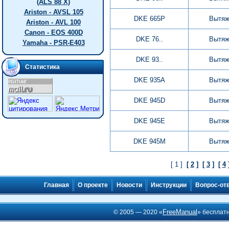
(ALS 88 X)
Ariston - AVSL 105
DKE 665P
Вытяж
Ariston - AVL 100
Canon - EOS 400D
DKE 76..
Вытяж
Yamaha - PSR-E403
DKE 93..
Вытяж
Статистика
DKE 935A
Вытяж
DKE 945D
Вытяж
DKE 945E
Вытяж
DKE 945M
Вытяж
[ 1 ]
[
2
]
[
3
]
[
4
Главная
О проекте
Новости
Инструкции
Вопрос-от
FreeManual
© 2005 — 2020 «
» бесплат