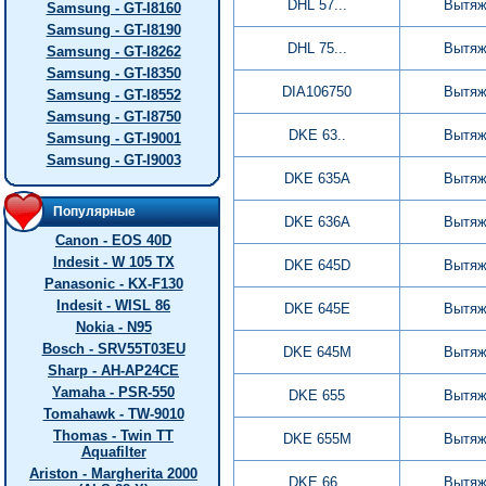
DHL 57...
Вытяж
Samsung - GT-I8160
Samsung - GT-I8190
DHL 75...
Вытяж
Samsung - GT-I8262
Samsung - GT-I8350
DIA106750
Вытяж
Samsung - GT-I8552
Samsung - GT-I8750
DKE 63..
Вытяж
Samsung - GT-I9001
Samsung - GT-I9003
DKE 635A
Вытяж
Популярные
DKE 636A
Вытяж
Canon - EOS 40D
Indesit - W 105 TX
DKE 645D
Вытяж
Panasonic - KX-F130
Indesit - WISL 86
DKE 645E
Вытяж
Nokia - N95
Bosch - SRV55T03EU
DKE 645M
Вытяж
Sharp - AH-AP24CE
Yamaha - PSR-550
DKE 655
Вытяж
Tomahawk - TW-9010
Thomas - Twin TT
DKE 655M
Вытяж
Aquafilter
Ariston - Margherita 2000
DKE 66..
Вытяж