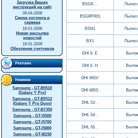
Загрузка Ваших
BSG8....
Пылес
инструкций на сайт
08-04-2008
BSG8PR01
Пылес
Смена хостинга и
сервера
18-01-2008
BSN1
Пылес
Новая рассылка
новостей
BX1
Пылес
18-01-2008
Обнуление счетчиков
DHI 6..E
Вытяж
Реклама
DHI 6..H
Вытяж
DHI 665V
Вытяж
Новинки
Samsung - GT-B5510
DHI 685S
Вытяж
(Galaxy Y Pro)
Samsung - GT-B5512
DHL 53...
Вытяж
(Galaxy Y Pro Duos)
Samsung - GT-B7350
DHL 54...
Вытяж
Samsung - GT-I5500
Samsung - GT-I5700
DHL 55...
Вытяж
Samsung - GT-I5800
Samsung - GT-I8150