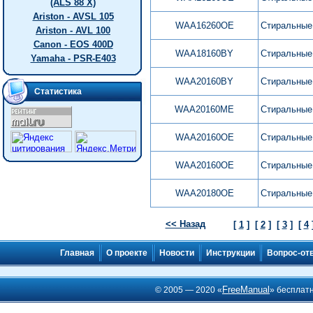
(ALS 88 X)
Ariston - AVSL 105
WAA16260OE
Стиральные
Ariston - AVL 100
Canon - EOS 400D
WAA18160BY
Стиральные
Yamaha - PSR-E403
WAA20160BY
Стиральные
Статистика
WAA20160ME
Стиральные
WAA20160OE
Стиральные
WAA20160OE
Стиральные
WAA20180OE
Стиральные
<< Назад
[
1
]
[
2
]
[
3
]
[
4
Главная
О проекте
Новости
Инструкции
Вопрос-от
FreeManual
© 2005 — 2020 «
» бесплат