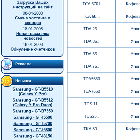
Загрузка Ваших
TCA 6701
Кофева
инструкций на сайт
08-04-2008
TCA 68...
Кофева
Смена хостинга и
сервера
18-01-2008
TDA 26..
Утюг
Новая рассылка
новостей
TDA 36..
Утюг
18-01-2008
Обнуление счетчиков
TDA 56..
Утюг
Реклама
TDA 76..
Утюг
TDA5650
Утюг
Новинки
Samsung - GT-B5510
TDA7650
Утюг
(Galaxy Y Pro)
Samsung - GT-B5512
TDS 11.
Утюг
(Galaxy Y Pro Duos)
Samsung - GT-B7350
TDS25..
Утюг
Samsung - GT-I5500
Samsung - GT-I5700
TKA 80..
Кофева
Samsung - GT-I5800
Samsung - GT-I8150