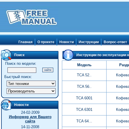
Главная
О проекте
Новости
Инструкции
Вопрос-ответ
Поиск
Инструкции по эксплуатации н
Поиск по модели:
Модель
Разд
TCA 52..
Кофева
Быстрый поиск:
TCA 56..
Кофева
TCA 6001
Кофева
Новости
TCA 6301
Кофева
24-02-2009
Информер для Вашего
сайта
TCA 64...
Кофева
14-11-2008