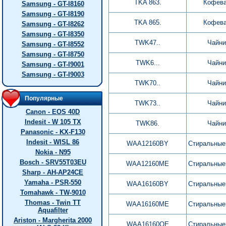
TKA 863.
Кофева
Samsung - GT-I8160
Samsung - GT-I8190
TKA 865.
Кофева
Samsung - GT-I8262
Samsung - GT-I8350
TWK47..
Чайни
Samsung - GT-I8552
Samsung - GT-I8750
TWK6...
Чайни
Samsung - GT-I9001
Samsung - GT-I9003
TWK70..
Чайни
Популярные
TWK73..
Чайни
Canon - EOS 40D
Indesit - W 105 TX
TWK86.
Чайни
Panasonic - KX-F130
Indesit - WISL 86
WAA12160BY
Стиральные
Nokia - N95
Bosch - SRV55T03EU
WAA12160ME
Стиральные
Sharp - AH-AP24CE
Yamaha - PSR-550
WAA16160BY
Стиральные
Tomahawk - TW-9010
Thomas - Twin TT
WAA16160ME
Стиральные
Aquafilter
Ariston - Margherita 2000
WAA16160OE
Стиральные