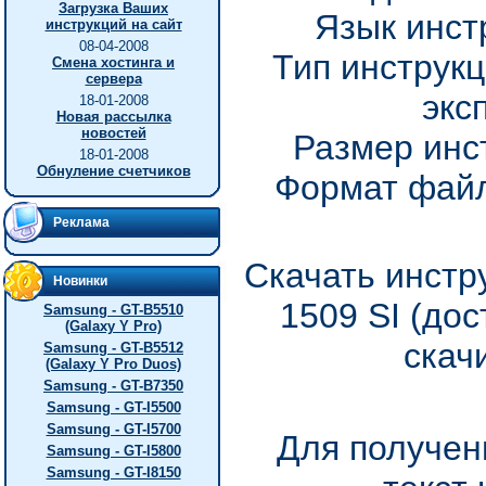
Загрузка Ваших
Язык инст
инструкций на сайт
08-04-2008
Тип инструкц
Смена хостинга и
сервера
экс
18-01-2008
Новая рассылка
новостей
Размер инс
18-01-2008
Обнуление счетчиков
Формат файл
Реклама
Скачать инстр
Новинки
1509 SI (до
Samsung - GT-B5510
(Galaxy Y Pro)
скач
Samsung - GT-B5512
(Galaxy Y Pro Duos)
Samsung - GT-B7350
Samsung - GT-I5500
Samsung - GT-I5700
Для получен
Samsung - GT-I5800
Samsung - GT-I8150