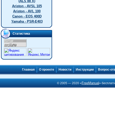
(ALS 88 X)
Ariston - AVSL 105
Ariston - AVL 100
Canon - EOS 400D
Yamaha - PSR-E403
Статистика
Главная
О проекте
Новости
Инструкции
Вопрос-от
FreeManual
© 2005 — 2020 «
» бесплат