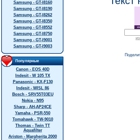
текст 
Samsung - GT-I8160
Samsung - GT-I8190
Samsung - GT-I8262
Samsung - GT-I8350
Samsung - GT-I8552
Samsung - GT-I8750
из
Samsung - GT-I9001
Samsung - GT-I9003
Подели
Популярные
Canon - EOS 40D
Indesit - W 105 TX
Panasonic - KX-F130
Indesit - WISL 86
Bosch - SRV55T03EU
Nokia - N95
Sharp - AH-AP24CE
Yamaha - PSR-550
Tomahawk - TW-9010
Thomas - Twin TT
Aquafilter
Ariston - Margherita 2000