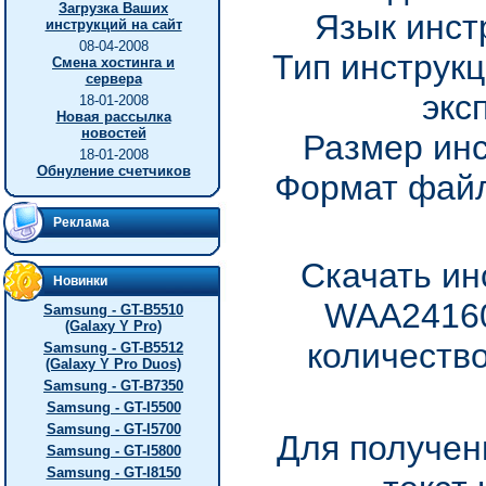
Загрузка Ваших
Язык инст
инструкций на сайт
08-04-2008
Тип инструкц
Смена хостинга и
сервера
экс
18-01-2008
Новая рассылка
новостей
Размер инс
18-01-2008
Обнуление счетчиков
Формат файл
Реклама
Скачать ин
Новинки
WAA24160
Samsung - GT-B5510
(Galaxy Y Pro)
количество
Samsung - GT-B5512
(Galaxy Y Pro Duos)
Samsung - GT-B7350
Samsung - GT-I5500
Samsung - GT-I5700
Для получен
Samsung - GT-I5800
Samsung - GT-I8150