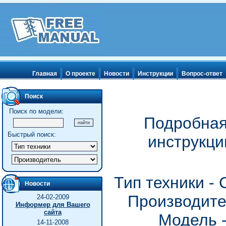
Главная
О проекте
Новости
Инструкции
Вопрос-ответ
Поиск
Поиск по модели:
Подробная
Быстрый поиск:
инструкц
Тип техники -
Новости
Производите
24-02-2009
Информер для Вашего
сайта
Модель 
14-11-2008