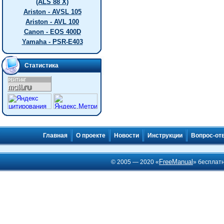
(ALS 88 X)
Ariston - AVSL 105
Ariston - AVL 100
Canon - EOS 400D
Yamaha - PSR-E403
Статистика
Главная
О проекте
Новости
Инструкции
Вопрос-от
FreeManual
© 2005 — 2020 «
» бесплат