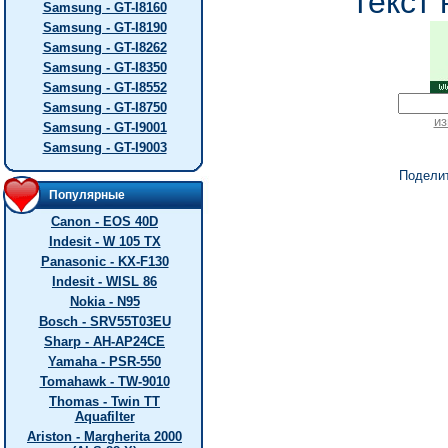
текст 
Samsung - GT-I8160
Samsung - GT-I8190
Samsung - GT-I8262
Samsung - GT-I8350
Samsung - GT-I8552
Samsung - GT-I8750
из
Samsung - GT-I9001
Samsung - GT-I9003
Подели
Популярные
Canon - EOS 40D
Indesit - W 105 TX
Panasonic - KX-F130
Indesit - WISL 86
Nokia - N95
Bosch - SRV55T03EU
Sharp - AH-AP24CE
Yamaha - PSR-550
Tomahawk - TW-9010
Thomas - Twin TT
Aquafilter
Ariston - Margherita 2000