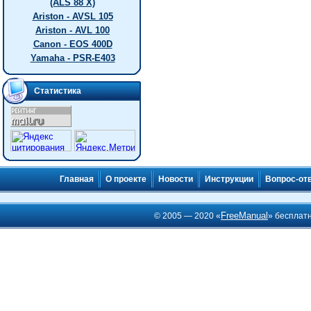
(ALS 88 X)
Ariston - AVSL 105
Ariston - AVL 100
Canon - EOS 400D
Yamaha - PSR-E403
Статистика
Главная
О проекте
Новости
Инструкции
Вопрос-от
FreeManual
© 2005 — 2020 «
» бесплат