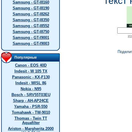
текст 
Samsung - GT-I8160
Samsung - GT-I8190
Samsung - GT-I8262
Samsung - GT-I8350
Samsung - GT-I8552
Samsung - GT-I8750
из
Samsung - GT-I9001
Samsung - GT-I9003
Подели
Популярные
Canon - EOS 40D
Indesit - W 105 TX
Panasonic - KX-F130
Indesit - WISL 86
Nokia - N95
Bosch - SRV55T03EU
Sharp - AH-AP24CE
Yamaha - PSR-550
Tomahawk - TW-9010
Thomas - Twin TT
Aquafilter
Ariston - Margherita 2000