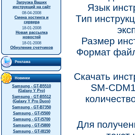
Загрузка Ваших
Язык инст
инструкций на сайт
08-04-2008
Тип инструкц
Смена хостинга и
сервера
экс
18-01-2008
Новая рассылка
новостей
Размер инс
18-01-2008
Обнуление счетчиков
Формат файл
Реклама
Скачать инст
Новинки
SM-CDM10
Samsung - GT-B5510
(Galaxy Y Pro)
количество
Samsung - GT-B5512
(Galaxy Y Pro Duos)
Samsung - GT-B7350
Samsung - GT-I5500
Samsung - GT-I5700
Для получен
Samsung - GT-I5800
Samsung - GT-I8150