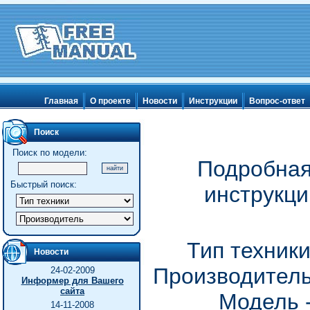
Главная
О проекте
Новости
Инструкции
Вопрос-ответ
Поиск
Поиск по модели:
Подробная
Быстрый поиск:
инструкц
Тип техник
Новости
Производитель
24-02-2009
Информер для Вашего
сайта
Модель 
14-11-2008