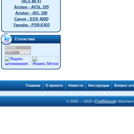
(ALS 88 X)
Ariston - AVSL 105
Ariston - AVL 100
Canon - EOS 400D
Yamaha - PSR-E403
Статистика
Главная
О проекте
Новости
Инструкции
Вопрос-от
FreeManual
© 2005 — 2020 «
» бесплат