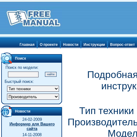
Главная
О проекте
Новости
Инструкции
Вопрос-ответ
Поиск
Поиск по модели:
Подробная
Быстрый поиск:
инстру
Тип техники
Новости
Производитель
24-02-2009
Информер для Вашего
сайта
Модел
14-11-2008