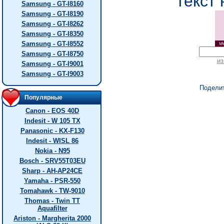
текст 
Samsung - GT-I8160
Samsung - GT-I8190
Samsung - GT-I8262
Samsung - GT-I8350
Samsung - GT-I8552
Samsung - GT-I8750
из
Samsung - GT-I9001
Samsung - GT-I9003
Подели
Популярные
Canon - EOS 40D
Indesit - W 105 TX
Panasonic - KX-F130
Indesit - WISL 86
Nokia - N95
Bosch - SRV55T03EU
Sharp - AH-AP24CE
Yamaha - PSR-550
Tomahawk - TW-9010
Thomas - Twin TT
Aquafilter
Ariston - Margherita 2000