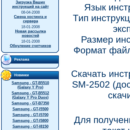
Загрузка Ваших
Язык инст
инструкций на сайт
08-04-2008
Тип инструкц
Смена хостинга и
сервера
экс
18-01-2008
Новая рассылка
новостей
Размер инс
18-01-2008
Обнуление счетчиков
Формат файл
Реклама
Скачать инст
Новинки
SM-2502 (до
Samsung - GT-B5510
(Galaxy Y Pro)
скач
Samsung - GT-B5512
(Galaxy Y Pro Duos)
Samsung - GT-B7350
Samsung - GT-I5500
Samsung - GT-I5700
Для получен
Samsung - GT-I5800
Samsung - GT-I8150