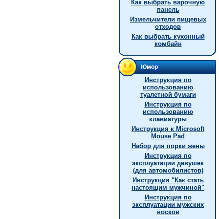
Как выбрать варочную
панель
Измельчители пищевых
отходов
Как выбрать кухонный
комбайн
Юмор
Инструкция по
использованию
туалетной бумаги
Инструкция по
использованию
клавиатуры
Инструкция к Microsoft
Mouse Pad
Hабор для порки жены
Инструкция по
эксплуатации девушек
(для автомобилистов)
Инстpукция "Как стать
настоящим мужчиной"
Инструкция по
эксплуатации мужских
носков