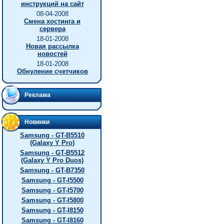
инструкций на сайт
08-04-2008
Смена хостинга и
сервера
18-01-2008
Новая рассылка
новостей
18-01-2008
Обнуление счетчиков
Реклама
Новинки
Samsung - GT-B5510
(Galaxy Y Pro)
Samsung - GT-B5512
(Galaxy Y Pro Duos)
Samsung - GT-B7350
Samsung - GT-I5500
Samsung - GT-I5700
Samsung - GT-I5800
Samsung - GT-I8150
Samsung - GT-I8160