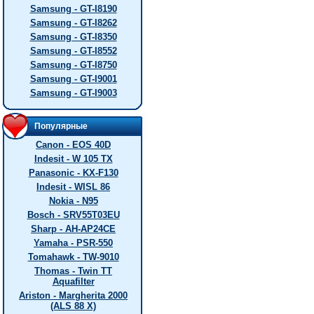
Samsung - GT-I8190
Samsung - GT-I8262
Samsung - GT-I8350
Samsung - GT-I8552
Samsung - GT-I8750
Samsung - GT-I9001
Samsung - GT-I9003
Популярные
Canon - EOS 40D
Indesit - W 105 TX
Panasonic - KX-F130
Indesit - WISL 86
Nokia - N95
Bosch - SRV55T03EU
Sharp - AH-AP24CE
Yamaha - PSR-550
Tomahawk - TW-9010
Thomas - Twin TT
Aquafilter
Ariston - Margherita 2000
(ALS 88 X)