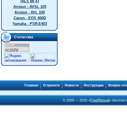
(ALS 88 X)
Ariston - AVSL 105
Ariston - AVL 100
Canon - EOS 400D
Yamaha - PSR-E403
Статистика
Главная
О проекте
Новости
Инструкции
Вопрос-от
FreeManual
© 2005 — 2020 «
» бесплат