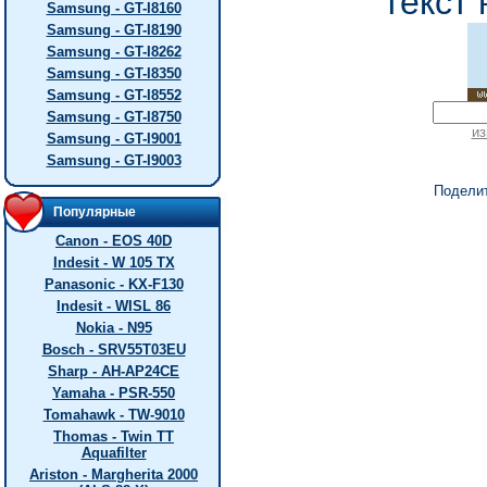
текст 
Samsung - GT-I8160
Samsung - GT-I8190
Samsung - GT-I8262
Samsung - GT-I8350
Samsung - GT-I8552
Samsung - GT-I8750
из
Samsung - GT-I9001
Samsung - GT-I9003
Подели
Популярные
Canon - EOS 40D
Indesit - W 105 TX
Panasonic - KX-F130
Indesit - WISL 86
Nokia - N95
Bosch - SRV55T03EU
Sharp - AH-AP24CE
Yamaha - PSR-550
Tomahawk - TW-9010
Thomas - Twin TT
Aquafilter
Ariston - Margherita 2000