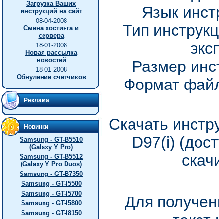
Загрузка Ваших
Язык инст
инструкций на сайт
08-04-2008
Тип инструкц
Смена хостинга и
сервера
экс
18-01-2008
Новая рассылка
новостей
Размер инс
18-01-2008
Обнуление счетчиков
Формат файл
Реклама
Скачать инстр
Новинки
D97(i) (дос
Samsung - GT-B5510
(Galaxy Y Pro)
скач
Samsung - GT-B5512
(Galaxy Y Pro Duos)
Samsung - GT-B7350
Samsung - GT-I5500
Samsung - GT-I5700
Для получен
Samsung - GT-I5800
Samsung - GT-I8150