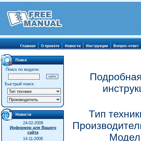
Главная
О проекте
Новости
Инструкции
Вопрос-ответ
Поиск
Поиск по модели:
Подробная
Быстрый поиск:
инструк
Тип техни
Новости
Производитель
24-02-2009
Информер для Вашего
сайта
Модель
14-11-2008