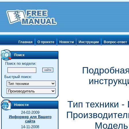
Главная
О проекте
Новости
Инструкции
Вопрос-ответ
Поиск
Поиск по модели:
Подробная
Быстрый поиск:
инструкц
Тип техники 
Новости
Производитель
24-02-2009
Информер для Вашего
сайта
Модель
14-11-2008