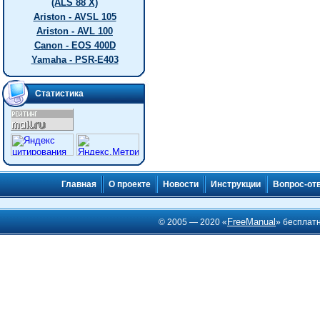
(ALS 88 X)
Ariston - AVSL 105
Ariston - AVL 100
Canon - EOS 400D
Yamaha - PSR-E403
Статистика
Главная
О проекте
Новости
Инструкции
Вопрос-от
FreeManual
© 2005 — 2020 «
» бесплат