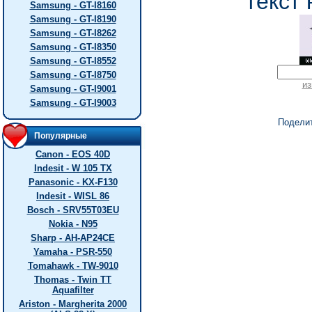
текст 
Samsung - GT-I8160
Samsung - GT-I8190
Samsung - GT-I8262
Samsung - GT-I8350
Samsung - GT-I8552
Samsung - GT-I8750
из
Samsung - GT-I9001
Samsung - GT-I9003
Подели
Популярные
Canon - EOS 40D
Indesit - W 105 TX
Panasonic - KX-F130
Indesit - WISL 86
Bosch - SRV55T03EU
Nokia - N95
Sharp - AH-AP24CE
Yamaha - PSR-550
Tomahawk - TW-9010
Thomas - Twin TT
Aquafilter
Ariston - Margherita 2000