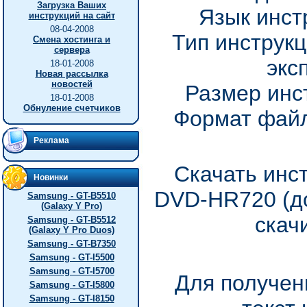
Загрузка Ваших
Язык инст
инструкций на сайт
08-04-2008
Тип инструкц
Смена хостинга и
сервера
экс
18-01-2008
Новая рассылка
новостей
Размер инс
18-01-2008
Обнуление счетчиков
Формат файл
Реклама
Скачать инс
Новинки
DVD-HR720 (до
Samsung - GT-B5510
(Galaxy Y Pro)
скач
Samsung - GT-B5512
(Galaxy Y Pro Duos)
Samsung - GT-B7350
Samsung - GT-I5500
Samsung - GT-I5700
Для получен
Samsung - GT-I5800
Samsung - GT-I8150