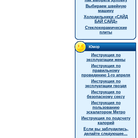
Выбираем швейную
машину
Холодильники «САЙД
БАЙ САЙД»
Стеклокерамические
плиты
Юмор
Инструкция по
эксплуатации жены
Инструкция по
правильному
проведению 1-го апреля
Инструкция по
эксплуатации гвоздя
Инструкция по
безопасному сексу
Инструкция по
пользованию
эскалатором Метро
Инструкция по подсчету
калорий
Если вы заблудились,
делайте следующее…