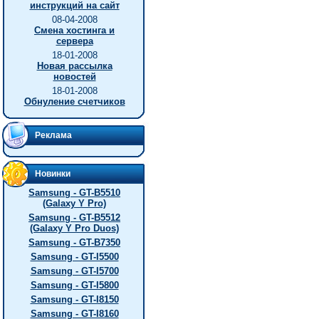
инструкций на сайт
08-04-2008
Смена хостинга и
сервера
18-01-2008
Новая рассылка
новостей
18-01-2008
Обнуление счетчиков
Реклама
Новинки
Samsung - GT-B5510
(Galaxy Y Pro)
Samsung - GT-B5512
(Galaxy Y Pro Duos)
Samsung - GT-B7350
Samsung - GT-I5500
Samsung - GT-I5700
Samsung - GT-I5800
Samsung - GT-I8150
Samsung - GT-I8160