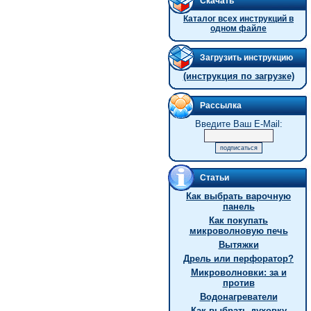
Скачать
Каталог всех инструкций в
одном файле
Загрузить инструкцию
(инструкция по загрузке)
Рассылка
Введите Ваш E-Mail:
Статьи
Как выбрать варочную
панель
Как покупать
микроволновую печь
Вытяжки
Дрель или перфоратор?
Микроволновки: за и
против
Водонагреватели
Как выбрать духовку