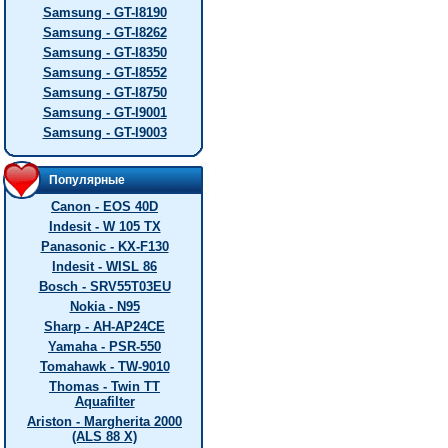
Samsung - GT-I8190
Samsung - GT-I8262
Samsung - GT-I8350
Samsung - GT-I8552
Samsung - GT-I8750
Samsung - GT-I9001
Samsung - GT-I9003
Популярные
Canon - EOS 40D
Indesit - W 105 TX
Panasonic - KX-F130
Indesit - WISL 86
Bosch - SRV55T03EU
Nokia - N95
Sharp - AH-AP24CE
Yamaha - PSR-550
Tomahawk - TW-9010
Thomas - Twin TT
Aquafilter
Ariston - Margherita 2000
(ALS 88 X)