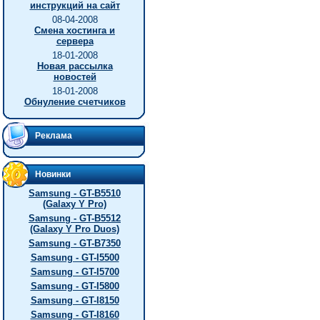
инструкций на сайт
08-04-2008
Смена хостинга и
сервера
18-01-2008
Новая рассылка
новостей
18-01-2008
Обнуление счетчиков
Реклама
Новинки
Samsung - GT-B5510
(Galaxy Y Pro)
Samsung - GT-B5512
(Galaxy Y Pro Duos)
Samsung - GT-B7350
Samsung - GT-I5500
Samsung - GT-I5700
Samsung - GT-I5800
Samsung - GT-I8150
Samsung - GT-I8160