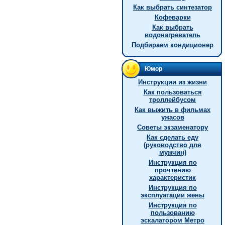
Как выбрать синтезатор
Кофеварки
Как выбрать
водонагреватель
Подбираем кондиционер
Юмор
Инструкции из жизни
Как пользоваться
троллейбусом
Как выжить в фильмах
ужасов
Советы экзаменатору
Как сделать еду
(руководство для
мужчин)
Инструкция по
прочтению
характеристик
Инструкция по
эксплуатации жены
Инструкция по
пользованию
эскалатором Метро