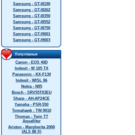
Samsung - GT-I8190
Samsung - GT-I8262
Samsung - GT-I8350
Samsung - GT-I8552
Samsung - GT-I8750
Samsung - GT-I9001
Samsung - GT-I9003
Популярные
Canon - EOS 40D
Indesit - W 105 TX
Panasonic - KX-F130
Indesit - WISL 86
Nokia - N95
Bosch - SRV55T03EU
Sharp - AH-AP24CE
Yamaha - PSR-550
Tomahawk - TW-9010
Thomas - Twin TT
Aquafilter
Ariston - Margherita 2000
(ALS 88 X)