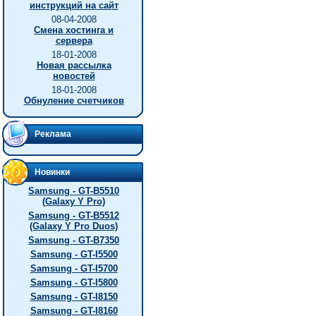
инструкций на сайт
08-04-2008
Смена хостинга и
сервера
18-01-2008
Новая рассылка
новостей
18-01-2008
Обнуление счетчиков
Реклама
Новинки
Samsung - GT-B5510
(Galaxy Y Pro)
Samsung - GT-B5512
(Galaxy Y Pro Duos)
Samsung - GT-B7350
Samsung - GT-I5500
Samsung - GT-I5700
Samsung - GT-I5800
Samsung - GT-I8150
Samsung - GT-I8160