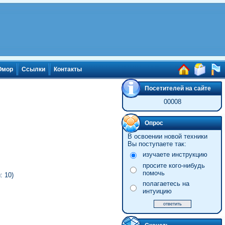
мор
Ссылки
Контакты
Посетителей на сайте
00008
Опрос
В освоении новой техники
Вы поступаете так:
изучаете инструкцию
просите кого-нибудь
помочь
 10)
полагаетесь на
интуицию