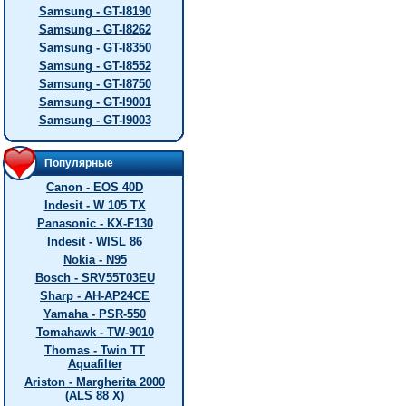
Samsung - GT-I8190
Samsung - GT-I8262
Samsung - GT-I8350
Samsung - GT-I8552
Samsung - GT-I8750
Samsung - GT-I9001
Samsung - GT-I9003
Популярные
Canon - EOS 40D
Indesit - W 105 TX
Panasonic - KX-F130
Indesit - WISL 86
Nokia - N95
Bosch - SRV55T03EU
Sharp - AH-AP24CE
Yamaha - PSR-550
Tomahawk - TW-9010
Thomas - Twin TT
Aquafilter
Ariston - Margherita 2000
(ALS 88 X)