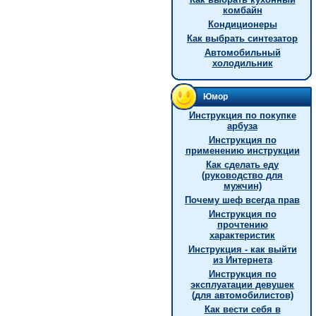
комбайн
Кондиционеры
Как выбрать синтезатор
Автомобильный
холодильник
Юмор
Инструкция по покупке
арбуза
Инструкция по
применению инструкции
Как сделать еду
(руководство для
мужчин)
Почему шеф всегда прав
Инструкция по
прочтению
характеристик
Инструкция - как выйти
из Интернета
Инструкция по
эксплуатации девушек
(для автомобилистов)
Как вести себя в