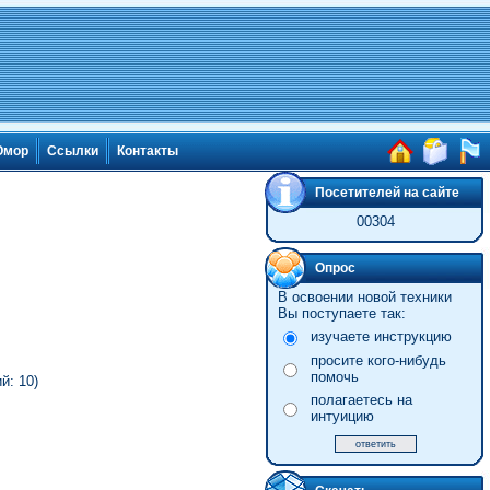
мор
Ссылки
Контакты
Посетителей на сайте
00304
Опрос
В освоении новой техники
Вы поступаете так:
изучаете инструкцию
просите кого-нибудь
помочь
й: 10)
полагаетесь на
интуицию