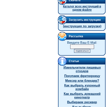
Скачать
Каталог всех инструкций в
одном файле
Загрузить инструкцию
(инструкция по загрузке)
Рассылка
Введите Ваш E-Mail:
Статьи
Измельчители пищевых
отходов
Покупаем фритюрницу
Миксер или блендер?
Как выбрать кухонный
комбайн
Как выбрать домашний
кинотеатр
Выбираем ресивер
Как выбрать