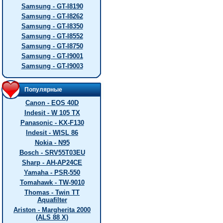
Samsung - GT-I8190
Samsung - GT-I8262
Samsung - GT-I8350
Samsung - GT-I8552
Samsung - GT-I8750
Samsung - GT-I9001
Samsung - GT-I9003
Популярные
Canon - EOS 40D
Indesit - W 105 TX
Panasonic - KX-F130
Indesit - WISL 86
Nokia - N95
Bosch - SRV55T03EU
Sharp - AH-AP24CE
Yamaha - PSR-550
Tomahawk - TW-9010
Thomas - Twin TT
Aquafilter
Ariston - Margherita 2000
(ALS 88 X)