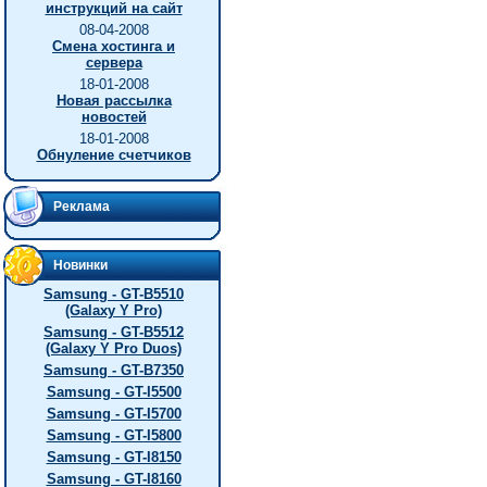
инструкций на сайт
08-04-2008
Смена хостинга и
сервера
18-01-2008
Новая рассылка
новостей
18-01-2008
Обнуление счетчиков
Реклама
Новинки
Samsung - GT-B5510
(Galaxy Y Pro)
Samsung - GT-B5512
(Galaxy Y Pro Duos)
Samsung - GT-B7350
Samsung - GT-I5500
Samsung - GT-I5700
Samsung - GT-I5800
Samsung - GT-I8150
Samsung - GT-I8160