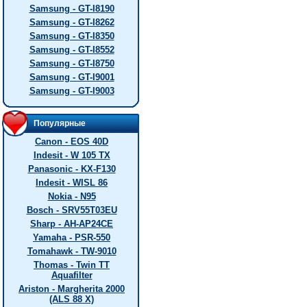
Samsung - GT-I8190
Samsung - GT-I8262
Samsung - GT-I8350
Samsung - GT-I8552
Samsung - GT-I8750
Samsung - GT-I9001
Samsung - GT-I9003
Популярные
Canon - EOS 40D
Indesit - W 105 TX
Panasonic - KX-F130
Indesit - WISL 86
Nokia - N95
Bosch - SRV55T03EU
Sharp - AH-AP24CE
Yamaha - PSR-550
Tomahawk - TW-9010
Thomas - Twin TT
Aquafilter
Ariston - Margherita 2000
(ALS 88 X)