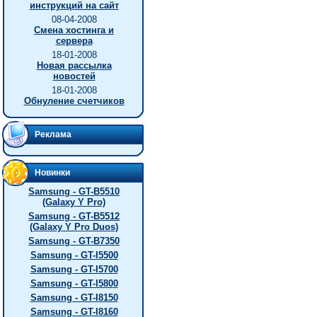
инструкций на сайт
08-04-2008
Смена хостинга и
сервера
18-01-2008
Новая рассылка
новостей
18-01-2008
Обнуление счетчиков
Реклама
Новинки
Samsung - GT-B5510
(Galaxy Y Pro)
Samsung - GT-B5512
(Galaxy Y Pro Duos)
Samsung - GT-B7350
Samsung - GT-I5500
Samsung - GT-I5700
Samsung - GT-I5800
Samsung - GT-I8150
Samsung - GT-I8160