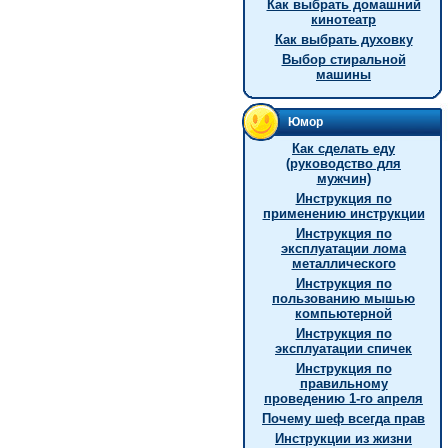
Как выбрать домашний
кинотеатр
Как выбрать духовку
Выбор стиральной
машины
Юмор
Как сделать еду
(руководство для
мужчин)
Инструкция по
применению инструкции
Инструкция по
эксплуатации лома
металлического
Инструкция по
пользованию мышью
компьютерной
Инструкция по
эксплуатации спичек
Инструкция по
правильному
проведению 1-го апреля
Почему шеф всегда прав
Инструкции из жизни