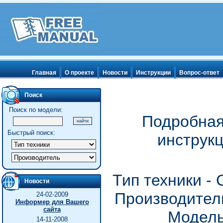
Главная
О проекте
Новости
Инструкции
Вопрос-ответ
Поиск
Поиск по модели:
Подробная
Быстрый поиск:
инструк
Тип техники -
Новости
Производитель
24-02-2009
Информер для Вашего
сайта
Модель
14-11-2008