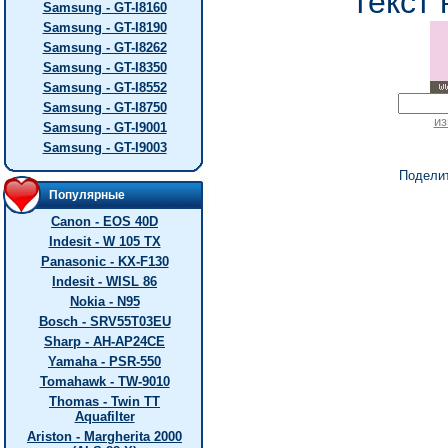
текст 
Samsung - GT-I8160
Samsung - GT-I8190
Samsung - GT-I8262
Samsung - GT-I8350
Samsung - GT-I8552
Samsung - GT-I8750
из
Samsung - GT-I9001
Samsung - GT-I9003
Подели
Популярные
Canon - EOS 40D
Indesit - W 105 TX
Panasonic - KX-F130
Indesit - WISL 86
Nokia - N95
Bosch - SRV55T03EU
Sharp - AH-AP24CE
Yamaha - PSR-550
Tomahawk - TW-9010
Thomas - Twin TT
Aquafilter
Ariston - Margherita 2000