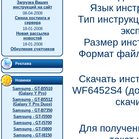
Загрузка Ваших
Язык инст
инструкций на сайт
08-04-2008
Тип инструкц
Смена хостинга и
сервера
экс
18-01-2008
Новая рассылка
новостей
Размер инс
18-01-2008
Обнуление счетчиков
Формат файл
Реклама
Скачать инс
Новинки
WF6452S4 (до
Samsung - GT-B5510
(Galaxy Y Pro)
скач
Samsung - GT-B5512
(Galaxy Y Pro Duos)
Samsung - GT-B7350
Samsung - GT-I5500
Samsung - GT-I5700
Для получен
Samsung - GT-I5800
Samsung - GT-I8150