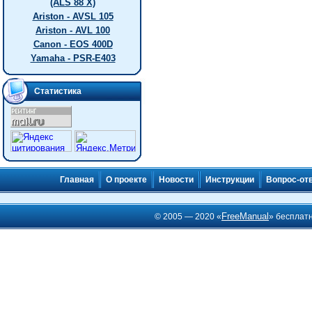
(ALS 88 X)
Ariston - AVSL 105
Ariston - AVL 100
Canon - EOS 400D
Yamaha - PSR-E403
Статистика
Главная
О проекте
Новости
Инструкции
Вопрос-от
FreeManual
© 2005 — 2020 «
» бесплат