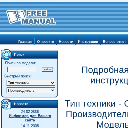
Главная
О проекте
Новости
Инструкции
Вопрос-ответ
Поиск
Поиск по модели:
Подробная
Быстрый поиск:
инструк
Тип техники -
Новости
Производитель
24-02-2009
Информер для Вашего
сайта
Модель
14-11-2008