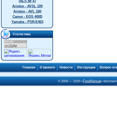
(ALS 88 X)
Ariston - AVSL 105
Ariston - AVL 100
Canon - EOS 400D
Yamaha - PSR-E403
Статистика
Главная
О проекте
Новости
Инструкции
Вопрос-от
FreeManual
© 2005 — 2020 «
» бесплат