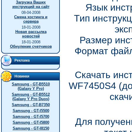
Загрузка Ваших
Язык инст
инструкций на сайт
08-04-2008
Тип инструкц
Смена хостинга и
сервера
экс
18-01-2008
Новая рассылка
новостей
Размер инс
18-01-2008
Обнуление счетчиков
Формат файл
Реклама
Скачать инс
Новинки
WF7450S4 (до
Samsung - GT-B5510
(Galaxy Y Pro)
скач
Samsung - GT-B5512
(Galaxy Y Pro Duos)
Samsung - GT-B7350
Samsung - GT-I5500
Samsung - GT-I5700
Для получен
Samsung - GT-I5800
Samsung - GT-I8150