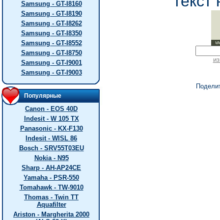
текст 
Samsung - GT-I8160
Samsung - GT-I8190
Samsung - GT-I8262
Samsung - GT-I8350
Samsung - GT-I8552
Samsung - GT-I8750
из
Samsung - GT-I9001
Samsung - GT-I9003
Подели
Популярные
Canon - EOS 40D
Indesit - W 105 TX
Panasonic - KX-F130
Indesit - WISL 86
Bosch - SRV55T03EU
Nokia - N95
Sharp - AH-AP24CE
Yamaha - PSR-550
Tomahawk - TW-9010
Thomas - Twin TT
Aquafilter
Ariston - Margherita 2000