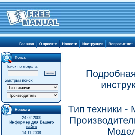
Главная
О проекте
Новости
Инструкции
Вопрос-ответ
Поиск
Поиск по модели:
Подробная
Быстрый поиск:
инстру
Тип техники -
Новости
Производитель
24-02-2009
Информер для Вашего
сайта
Модел
14-11-2008