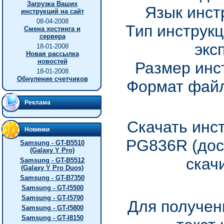
Загрузка Ваших
Язык инст
инструкций на сайт
08-04-2008
Тип инструкц
Смена хостинга и
сервера
экс
18-01-2008
Новая рассылка
новостей
Размер инс
18-01-2008
Обнуление счетчиков
Формат файл
Реклама
Скачать инс
Новинки
PG836R (дос
Samsung - GT-B5510
(Galaxy Y Pro)
скач
Samsung - GT-B5512
(Galaxy Y Pro Duos)
Samsung - GT-B7350
Samsung - GT-I5500
Samsung - GT-I5700
Для получен
Samsung - GT-I5800
Samsung - GT-I8150