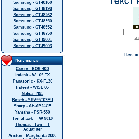
текст 
Samsung - GT-I8160
Samsung - GT-I8190
Samsung - GT-I8262
Samsung - GT-I8350
Samsung - GT-I8552
Samsung - GT-I8750
из
Samsung - GT-I9001
Samsung - GT-I9003
Подели
Популярные
Canon - EOS 40D
Indesit - W 105 TX
Panasonic - KX-F130
Indesit - WISL 86
Nokia - N95
Bosch - SRV55T03EU
Sharp - AH-AP24CE
Yamaha - PSR-550
Tomahawk - TW-9010
Thomas - Twin TT
Aquafilter
Ariston - Margherita 2000