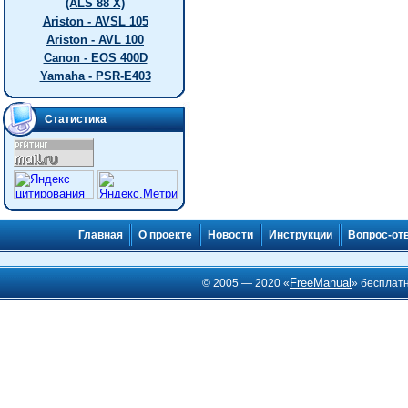
(ALS 88 X)
Ariston - AVSL 105
Ariston - AVL 100
Canon - EOS 400D
Yamaha - PSR-E403
Статистика
Главная
О проекте
Новости
Инструкции
Вопрос-от
FreeManual
© 2005 — 2020 «
» бесплат