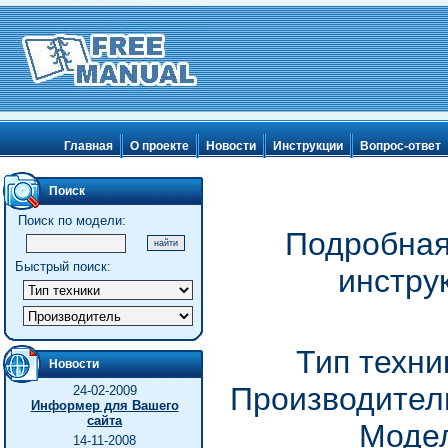
Главная
О проекте
Новости
Инструкции
Вопрос-ответ
Поиск
Поиск по модели:
Подробная
Быстрый поиск:
инстру
Тип техни
Новости
Производитель
24-02-2009
Информер для Вашего
сайта
Модел
14-11-2008