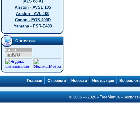
(ALS 88 X)
Ariston - AVSL 105
Ariston - AVL 100
Canon - EOS 400D
Yamaha - PSR-E403
Статистика
Главная
О проекте
Новости
Инструкции
Вопрос-от
FreeManual
© 2005 — 2020 «
» бесплат