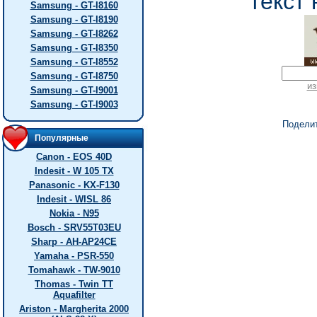
текст 
Samsung - GT-I8160
Samsung - GT-I8190
Samsung - GT-I8262
Samsung - GT-I8350
Samsung - GT-I8552
Samsung - GT-I8750
из
Samsung - GT-I9001
Samsung - GT-I9003
Подели
Популярные
Canon - EOS 40D
Indesit - W 105 TX
Panasonic - KX-F130
Indesit - WISL 86
Nokia - N95
Bosch - SRV55T03EU
Sharp - AH-AP24CE
Yamaha - PSR-550
Tomahawk - TW-9010
Thomas - Twin TT
Aquafilter
Ariston - Margherita 2000