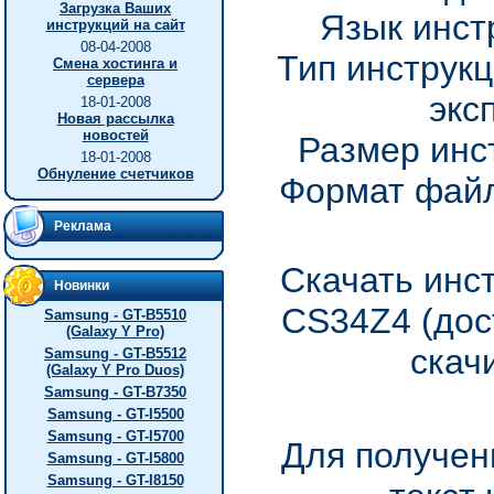
Загрузка Ваших
Язык инст
инструкций на сайт
08-04-2008
Тип инструкц
Смена хостинга и
сервера
экс
18-01-2008
Новая рассылка
новостей
Размер инс
18-01-2008
Обнуление счетчиков
Формат файл
Реклама
Скачать инс
Новинки
CS34Z4 (дос
Samsung - GT-B5510
(Galaxy Y Pro)
скач
Samsung - GT-B5512
(Galaxy Y Pro Duos)
Samsung - GT-B7350
Samsung - GT-I5500
Samsung - GT-I5700
Для получен
Samsung - GT-I5800
Samsung - GT-I8150