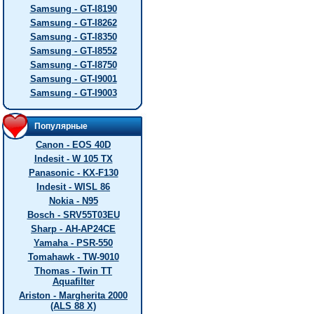
Samsung - GT-I8190
Samsung - GT-I8262
Samsung - GT-I8350
Samsung - GT-I8552
Samsung - GT-I8750
Samsung - GT-I9001
Samsung - GT-I9003
Популярные
Canon - EOS 40D
Indesit - W 105 TX
Panasonic - KX-F130
Indesit - WISL 86
Nokia - N95
Bosch - SRV55T03EU
Sharp - AH-AP24CE
Yamaha - PSR-550
Tomahawk - TW-9010
Thomas - Twin TT
Aquafilter
Ariston - Margherita 2000
(ALS 88 X)