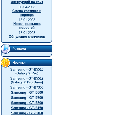
инструкций на сайт
08-04-2008
Смена хостинга и
сервера
18-01-2008
Новая рассылка
новостей
18-01-2008
Обнуление счетчиков
Реклама
Новинки
Samsung - GT-B5510
(Galaxy Y Pro)
Samsung - GT-B5512
(Galaxy Y Pro Duos)
Samsung - GT-B7350
Samsung - GT-I5500
Samsung - GT-I5700
Samsung - GT-I5800
Samsung - GT-I8150
Samsung - GT-I8160