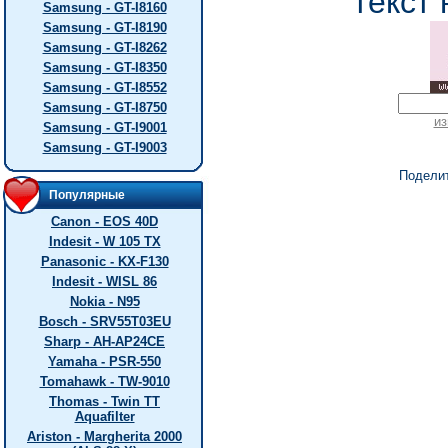
текст 
Samsung - GT-I8160
Samsung - GT-I8190
Samsung - GT-I8262
Samsung - GT-I8350
Samsung - GT-I8552
Samsung - GT-I8750
из
Samsung - GT-I9001
Samsung - GT-I9003
Подели
Популярные
Canon - EOS 40D
Indesit - W 105 TX
Panasonic - KX-F130
Indesit - WISL 86
Nokia - N95
Bosch - SRV55T03EU
Sharp - AH-AP24CE
Yamaha - PSR-550
Tomahawk - TW-9010
Thomas - Twin TT
Aquafilter
Ariston - Margherita 2000