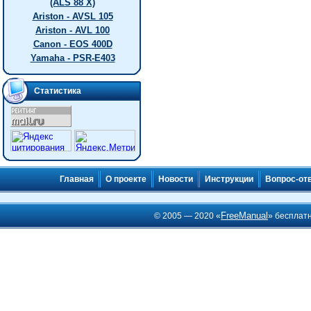
(ALS 88 X)
Ariston - AVSL 105
Ariston - AVL 100
Canon - EOS 400D
Yamaha - PSR-E403
Статистика
Главная
О проекте
Новости
Инструкции
Вопрос-от
FreeManual
© 2005 — 2020 «
» бесплат