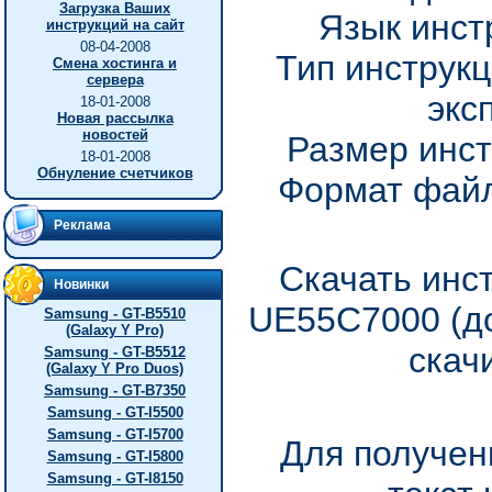
Загрузка Ваших
Язык инст
инструкций на сайт
08-04-2008
Тип инструкц
Смена хостинга и
сервера
экс
18-01-2008
Новая рассылка
новостей
Размер инст
18-01-2008
Обнуление счетчиков
Формат файл
Реклама
Скачать инс
Новинки
UE55C7000 (до
Samsung - GT-B5510
(Galaxy Y Pro)
скач
Samsung - GT-B5512
(Galaxy Y Pro Duos)
Samsung - GT-B7350
Samsung - GT-I5500
Samsung - GT-I5700
Для получен
Samsung - GT-I5800
Samsung - GT-I8150