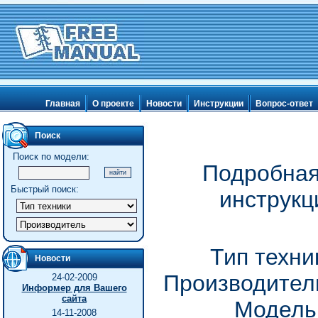
Главная
О проекте
Новости
Инструкции
Вопрос-ответ
Поиск
Поиск по модели:
Подробная
Быстрый поиск:
инструкц
Тип техни
Новости
Производитель
24-02-2009
Информер для Вашего
сайта
Модель
14-11-2008