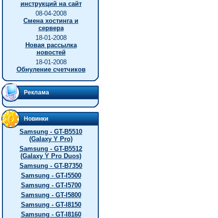
инструкций на сайт
08-04-2008
Смена хостинга и
сервера
18-01-2008
Новая рассылка
новостей
18-01-2008
Обнуление счетчиков
Реклама
Новинки
Samsung - GT-B5510
(Galaxy Y Pro)
Samsung - GT-B5512
(Galaxy Y Pro Duos)
Samsung - GT-B7350
Samsung - GT-I5500
Samsung - GT-I5700
Samsung - GT-I5800
Samsung - GT-I8150
Samsung - GT-I8160