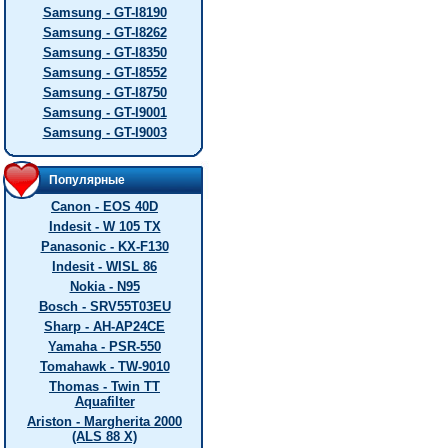
Samsung - GT-I8190
Samsung - GT-I8262
Samsung - GT-I8350
Samsung - GT-I8552
Samsung - GT-I8750
Samsung - GT-I9001
Samsung - GT-I9003
Популярные
Canon - EOS 40D
Indesit - W 105 TX
Panasonic - KX-F130
Indesit - WISL 86
Nokia - N95
Bosch - SRV55T03EU
Sharp - AH-AP24CE
Yamaha - PSR-550
Tomahawk - TW-9010
Thomas - Twin TT
Aquafilter
Ariston - Margherita 2000
(ALS 88 X)