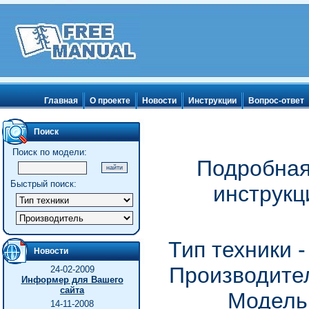
Главная
О проекте
Новости
Инструкции
Вопрос-ответ
Поиск
Поиск по модели:
Подробная
Быстрый поиск:
инструкци
Тип техники 
Новости
Производител
24-02-2009
Информер для Вашего
сайта
Модель 
14-11-2008