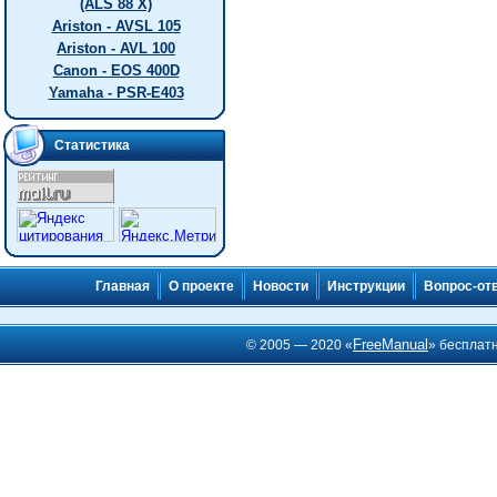
(ALS 88 X)
Ariston - AVSL 105
Ariston - AVL 100
Canon - EOS 400D
Yamaha - PSR-E403
Статистика
Главная
О проекте
Новости
Инструкции
Вопрос-от
FreeManual
© 2005 — 2020 «
» бесплат