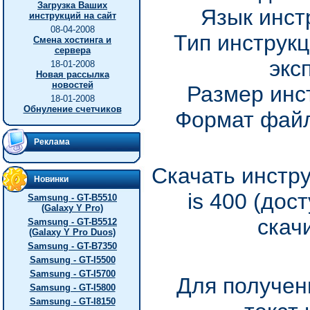
Загрузка Ваших
Язык инст
инструкций на сайт
08-04-2008
Тип инструкц
Смена хостинга и
сервера
экс
18-01-2008
Новая рассылка
новостей
Размер инс
18-01-2008
Обнуление счетчиков
Формат файл
Реклама
Скачать инстру
Новинки
is 400 (дос
Samsung - GT-B5510
(Galaxy Y Pro)
скач
Samsung - GT-B5512
(Galaxy Y Pro Duos)
Samsung - GT-B7350
Samsung - GT-I5500
Samsung - GT-I5700
Для получен
Samsung - GT-I5800
Samsung - GT-I8150