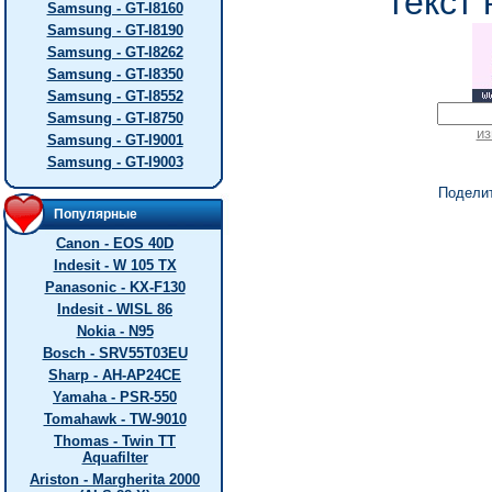
текст 
Samsung - GT-I8160
Samsung - GT-I8190
Samsung - GT-I8262
Samsung - GT-I8350
Samsung - GT-I8552
Samsung - GT-I8750
из
Samsung - GT-I9001
Samsung - GT-I9003
Подели
Популярные
Canon - EOS 40D
Indesit - W 105 TX
Panasonic - KX-F130
Indesit - WISL 86
Nokia - N95
Bosch - SRV55T03EU
Sharp - AH-AP24CE
Yamaha - PSR-550
Tomahawk - TW-9010
Thomas - Twin TT
Aquafilter
Ariston - Margherita 2000