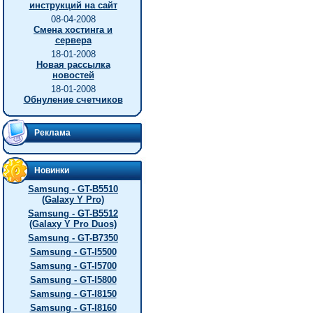
инструкций на сайт
08-04-2008
Смена хостинга и
сервера
18-01-2008
Новая рассылка
новостей
18-01-2008
Обнуление счетчиков
Реклама
Новинки
Samsung - GT-B5510
(Galaxy Y Pro)
Samsung - GT-B5512
(Galaxy Y Pro Duos)
Samsung - GT-B7350
Samsung - GT-I5500
Samsung - GT-I5700
Samsung - GT-I5800
Samsung - GT-I8150
Samsung - GT-I8160