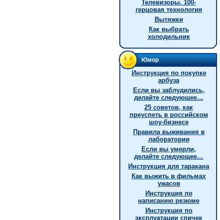
Телевизоры. 100-
герцовая технология
Вытяжки
Как выбрать
холодильник
Юмор
Инструкция по покупке
арбуза
Если вы заблудились,
делайте следующее…
25 советов, как
преуспеть в российском
шоу-бизнесе
Правила выживания в
лаборатории
Если вы умерли,
делайте следующее…
Инструкция для таракана
Как выжить в фильмах
ужасов
Инструкция по
написанию резюме
Инструкция по
эксплуатации спичек