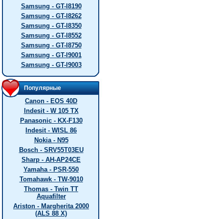
Samsung - GT-I8190
Samsung - GT-I8262
Samsung - GT-I8350
Samsung - GT-I8552
Samsung - GT-I8750
Samsung - GT-I9001
Samsung - GT-I9003
Популярные
Canon - EOS 40D
Indesit - W 105 TX
Panasonic - KX-F130
Indesit - WISL 86
Nokia - N95
Bosch - SRV55T03EU
Sharp - AH-AP24CE
Yamaha - PSR-550
Tomahawk - TW-9010
Thomas - Twin TT
Aquafilter
Ariston - Margherita 2000
(ALS 88 X)