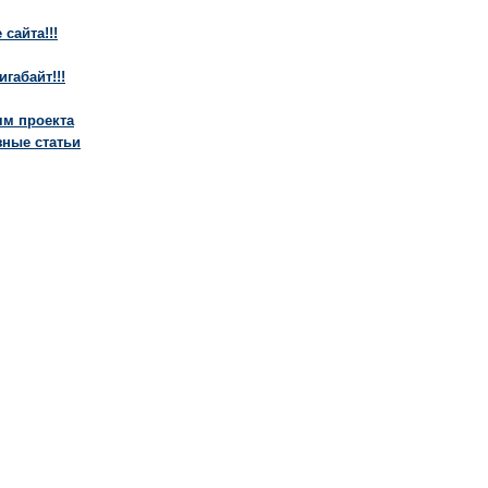
сайта!!!
игабайт!!!
ям проекта
ные статьи