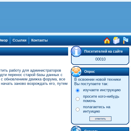
мор
Ссылки
Контакты
Посетителей на сайте
00010
стить работу для администраторов
Опрос
 идти перенос старой базы данных с
и с обновлением движка форума, все
В освоении новой техники
начать заново возрождать его, путем
Вы поступаете так:
изучаете инструкцию
просите кого-нибудь
помочь
полагаетесь на
интуицию