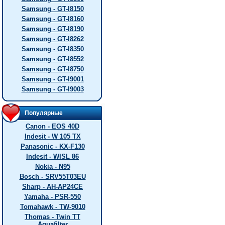
Samsung - GT-I8150
Samsung - GT-I8160
Samsung - GT-I8190
Samsung - GT-I8262
Samsung - GT-I8350
Samsung - GT-I8552
Samsung - GT-I8750
Samsung - GT-I9001
Samsung - GT-I9003
Популярные
Canon - EOS 40D
Indesit - W 105 TX
Panasonic - KX-F130
Indesit - WISL 86
Nokia - N95
Bosch - SRV55T03EU
Sharp - AH-AP24CE
Yamaha - PSR-550
Tomahawk - TW-9010
Thomas - Twin TT
Aquafilter