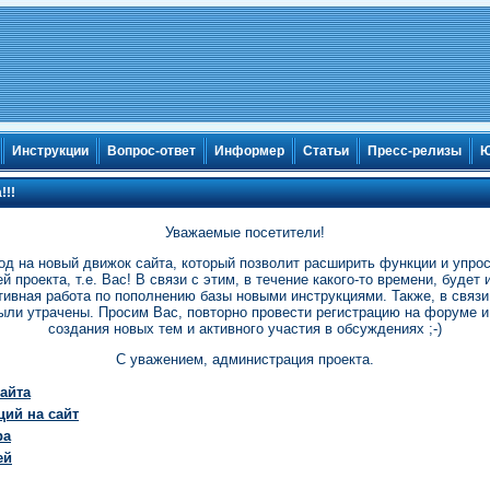
Инструкции
Вопрос-ответ
Информер
Статьи
Пресс-релизы
Ю
!!!
Уважаемые посетители!
од на новый движок сайта, который позволит расширить функции и упро
й проекта, т.е. Вас! В связи с этим, в течение какого-то времени, будет
ивная работа по пополнению базы новыми инструкциями. Также, в связ
ыли утрачены. Просим Вас, повторно провести регистрацию на форуме и 
создания новых тем и активного участия в обсуждениях ;-)
С уважением, администрация проекта.
айта
ций на сайт
ра
ей