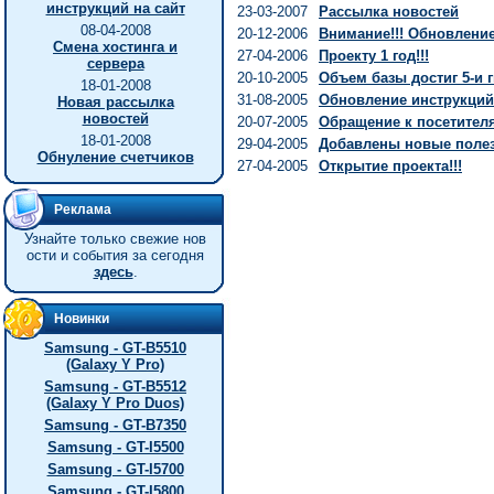
инструкций на сайт
23-03-2007
Рассылка новостей
08-04-2008
20-12-2006
Внимание!!! Обновление 
Смена хостинга и
27-04-2006
Проекту 1 год!!!
сервера
20-10-2005
Объем базы достиг 5-и г
18-01-2008
31-08-2005
Обновление инструкций
Новая рассылка
новостей
20-07-2005
Обращение к посетител
18-01-2008
29-04-2005
Добавлены новые полез
Обнуление счетчиков
27-04-2005
Открытие проекта!!!
Реклама
Узнайте только свежие нов
ости и события за сегодня
здесь
.
Новинки
Samsung - GT-B5510
(Galaxy Y Pro)
Samsung - GT-B5512
(Galaxy Y Pro Duos)
Samsung - GT-B7350
Samsung - GT-I5500
Samsung - GT-I5700
Samsung - GT-I5800