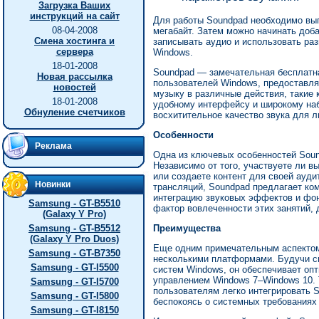
Загрузка Ваших
инструкций на сайт
Для работы Soundpad необходимо вып
08-04-2008
мегабайт. Затем можно начинать доба
Смена хостинга и
записывать аудио и использовать ра
сервера
Windows.
18-01-2008
Soundpad — замечательная бесплатна
Новая рассылка
пользователей Windows, предоставля
новостей
музыку в различные действия, такие к
18-01-2008
удобному интерфейсу и широкому на
Обнуление счетчиков
восхитительное качество звука для л
Особенности
Реклама
Одна из ключевых особенностей Soun
Независимо от того, участвуете ли 
или создаете контент для своей ауд
Новинки
трансляций, Soundpad предлагает к
интеграцию звуковых эффектов и фон
Samsung - GT-B5510
фактор вовлеченности этих занятий, 
(Galaxy Y Pro)
Samsung - GT-B5512
Преимущества
(Galaxy Y Pro Duos)
Еще одним примечательным аспектом
Samsung - GT-B7350
несколькими платформами. Будучи с
Samsung - GT-I5500
систем Windows, он обеспечивает оп
управлением Windows 7–Windows 10. 
Samsung - GT-I5700
пользователям легко интегрировать 
Samsung - GT-I5800
беспокоясь о системных требованиях
Samsung - GT-I8150