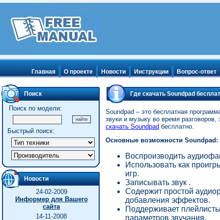
Главная
О проекте
Новости
Инструкции
Вопрос-ответ
Поиск
Где скачать Soundpad беспла
Поиск по модели:
Soundpad – это бесплатная программ
звуки и музыку во время разговоров, 
скачать Soundpad
бесплатно.
Быстрый поиск:
Основные возможности Soundpad:
Воспроизводить аудиофа
Использовать как проигры
игр.
Новости
Записывать звук .
Содержит простой аудиор
24-02-2009
Информер для Вашего
добавления эффектов.
сайта
Поддерживает плейлисты,
14-11-2008
параметров звучания.