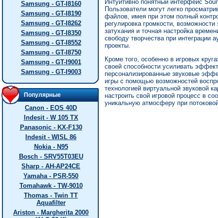
Интуитивно понятный интерфейс Soun
Samsung - GT-I8160
Пользователи могут легко просматри
Samsung - GT-I8190
файлов, имея при этом полный контр
Samsung - GT-I8262
регулировка громкости, возможности
затухания и точная настройка време
Samsung - GT-I8350
свободу творчества при интеграции 
Samsung - GT-I8552
проекты.
Samsung - GT-I8750
Кроме того, особенно в игровых круг
Samsung - GT-I9001
своей способности усиливать эффект
Samsung - GT-I9003
персонализированные звуковые эффе
игры с помощью возможностей воспр
технологией виртуальной звуковой к
Популярные
настроить свой игровой процесс в со
уникальную атмосферу при потоковой
Canon - EOS 40D
Indesit - W 105 TX
Panasonic - KX-F130
Indesit - WISL 86
Nokia - N95
Bosch - SRV55T03EU
Sharp - AH-AP24CE
Yamaha - PSR-550
Tomahawk - TW-9010
Thomas - Twin TT
Aquafilter
Ariston - Margherita 2000