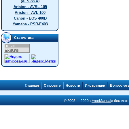
(ALS 88 X)
Ariston - AVSL 105
Ariston - AVL 100
Canon - EOS 400D
Yamaha - PSR-E403
Статистика
Главная
О проекте
Новости
Инструкции
Вопрос-от
FreeManual
© 2005 — 2020 «
» бесплат