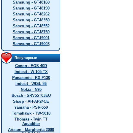
Samsung - GT-I8160
Samsung - GT-I8190
Samsung - GT-I8262
Samsung - GT-I8350
Samsung - GT-I8552
Samsung - GT-I8750
Samsung - GT-I9001
Samsung - GT-I9003
Популярные
Canon - EOS 40D
Indesit - W 105 TX
Panasonic - KX-F130
Indesit - WISL 86
Nokia - N95
Bosch - SRV55T03EU
Sharp - AH-AP24CE
Yamaha - PSR-550
Tomahawk - TW-9010
Thomas - Twin TT
Aquafilter
Ariston - Margherita 2000