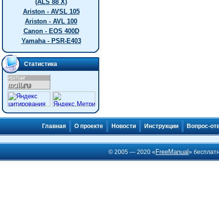
(ALS 88 X)
Ariston - AVSL 105
Ariston - AVL 100
Canon - EOS 400D
Yamaha - PSR-E403
Статистика
Главная
О проекте
Новости
Инструкции
Вопрос-от
FreeManual
© 2005 — 2020 «
» бесплат