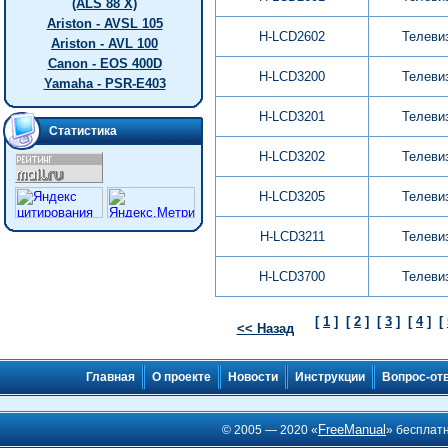
(ALS 88 X)
Ariston - AVSL 105
H-LCD2602
Телеви
Ariston - AVL 100
Canon - EOS 400D
H-LCD3200
Телеви
Yamaha - PSR-E403
H-LCD3201
Телеви
Статистика
H-LCD3202
Телеви
H-LCD3205
Телеви
H-LCD3211
Телеви
H-LCD3700
Телеви
[
1
]
[
2
]
[
3
]
[
4
]
[
<< Назад
Главная
О проекте
Новости
Инструкции
Вопрос-от
FreeManual
© 2005 — 2020 «
» бесплат