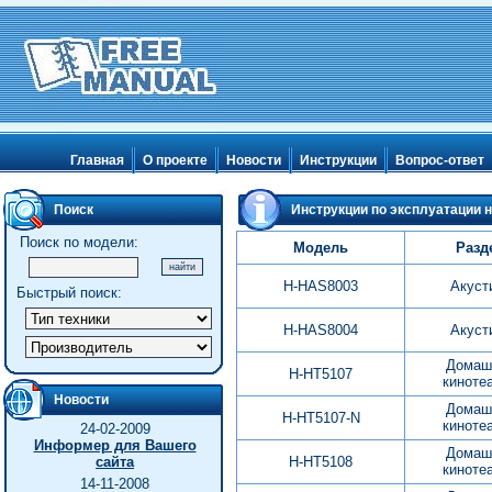
Главная
О проекте
Новости
Инструкции
Вопрос-ответ
Поиск
Инструкции по эксплуатации н
Поиск по модели:
Модель
Разд
H-HAS8003
Акуст
Быстрый поиск:
H-HAS8004
Акуст
Домаш
H-HT5107
киноте
Новости
Домаш
H-HT5107-N
киноте
24-02-2009
Информер для Вашего
Домаш
сайта
H-HT5108
киноте
14-11-2008