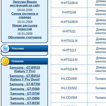
Домаш
Загрузка Ваших
H-HT5108-N
киноте
инструкций на сайт
08-04-2008
Домаш
H-HT5109
Смена хостинга и
киноте
сервера
Домаш
18-01-2008
H-HT5109-N
киноте
Новая рассылка
новостей
Домаш
H-HT5111
киноте
18-01-2008
Обнуление счетчиков
Домаш
H-HT5111-N
киноте
Домаш
Реклама
H-HT5113
киноте
Домаш
H-HT5113-N
Новинки
киноте
Домаш
Samsung - GT-B5510
H-HT5114-N
киноте
(Galaxy Y Pro)
Samsung - GT-B5512
H-LCD1500
Телеви
(Galaxy Y Pro Duos)
Samsung - GT-B7350
H-LCD1502
Телеви
Samsung - GT-I5500
Samsung - GT-I5700
H-LCD1504
Телеви
Samsung - GT-I5800
Samsung - GT-I8150