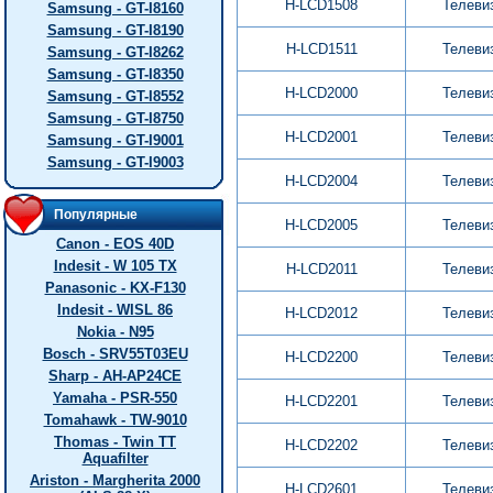
H-LCD1508
Телеви
Samsung - GT-I8160
Samsung - GT-I8190
H-LCD1511
Телеви
Samsung - GT-I8262
Samsung - GT-I8350
H-LCD2000
Телеви
Samsung - GT-I8552
Samsung - GT-I8750
H-LCD2001
Телеви
Samsung - GT-I9001
Samsung - GT-I9003
H-LCD2004
Телеви
Популярные
H-LCD2005
Телеви
Canon - EOS 40D
Indesit - W 105 TX
H-LCD2011
Телеви
Panasonic - KX-F130
Indesit - WISL 86
H-LCD2012
Телеви
Nokia - N95
Bosch - SRV55T03EU
H-LCD2200
Телеви
Sharp - AH-AP24CE
Yamaha - PSR-550
H-LCD2201
Телеви
Tomahawk - TW-9010
Thomas - Twin TT
H-LCD2202
Телеви
Aquafilter
Ariston - Margherita 2000
H-LCD2601
Телеви