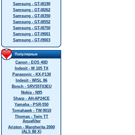
Samsung - GT-I8190
Samsung - GT-I8262
Samsung - GT-I8350
Samsung - GT-I8552
Samsung - GT-I8750
Samsung - GT-I9001
Samsung - GT-I9003
Популярные
Canon - EOS 40D
Indesit - W 105 TX
Panasonic - KX-F130
Indesit - WISL 86
Bosch - SRV55T03EU
Nokia - N95
Sharp - AH-AP24CE
Yamaha - PSR-550
Tomahawk - TW-9010
Thomas - Twin TT
Aquafilter
Ariston - Margherita 2000
(ALS 88 X)