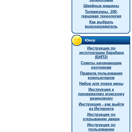
Швейные машины
Телевизоры. 100-
герцовая технология
Как выбрать
водонагреватель
Юмор
Инструкция по
эксплуатации барабана
(БНПЗ)
Советы начинающим
охотникам
Правила пользования
компьютером
Hабор для порки жены
Инструкция к
презервативу мужскому
резиновому
Инструкция - как выйти
из Интернета
Инструкция по
открыванию двери
Инструкция по
пользованию