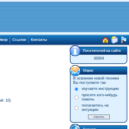
мор
Ссылки
Контакты
Посетителей на сайте
00004
Опрос
В освоении новой техники
Вы поступаете так:
изучаете инструкцию
просите кого-нибудь
помочь
й: 10)
полагаетесь на
интуицию