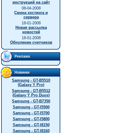
инструкций на сайт
08-04-2008
Смена хостинга и
сервера
18-01-2008
Новая рассылка
новостей
18-01-2008
Обнуление счетчиков
Реклама
Новинки
Samsung - GT-B5510
(Galaxy Y Pro)
Samsung - GT-B5512
(Galaxy Y Pro Duos)
Samsung - GT-B7350
Samsung - GT-I5500
Samsung - GT-I5700
Samsung - GT-I5800
Samsung - GT-I8150
Samsung - GT-I8160