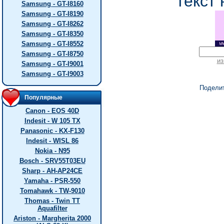
текст 
Samsung - GT-I8160
Samsung - GT-I8190
Samsung - GT-I8262
Samsung - GT-I8350
Samsung - GT-I8552
Samsung - GT-I8750
из
Samsung - GT-I9001
Samsung - GT-I9003
Подели
Популярные
Canon - EOS 40D
Indesit - W 105 TX
Panasonic - KX-F130
Indesit - WISL 86
Nokia - N95
Bosch - SRV55T03EU
Sharp - AH-AP24CE
Yamaha - PSR-550
Tomahawk - TW-9010
Thomas - Twin TT
Aquafilter
Ariston - Margherita 2000