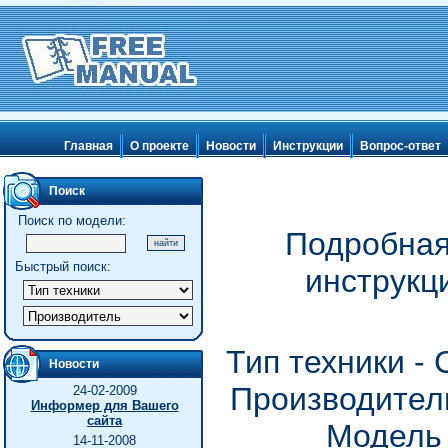
Главная
О проекте
Новости
Инструкции
Вопрос-ответ
Поиск
Поиск по модели:
Подробная
Быстрый поиск:
инструкц
Тип техники -
Новости
Производитель
24-02-2009
Информер для Вашего
сайта
Модель
14-11-2008