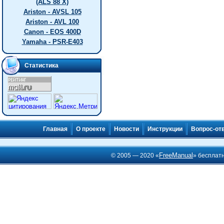
(ALS 88 X)
Ariston - AVSL 105
Ariston - AVL 100
Canon - EOS 400D
Yamaha - PSR-E403
Статистика
Главная
О проекте
Новости
Инструкции
Вопрос-от
FreeManual
© 2005 — 2020 «
» бесплат