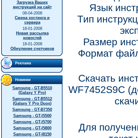
Загрузка Ваших
Язык инст
инструкций на сайт
08-04-2008
Тип инструкц
Смена хостинга и
сервера
экс
18-01-2008
Новая рассылка
новостей
Размер инс
18-01-2008
Обнуление счетчиков
Формат файл
Реклама
Скачать инс
Новинки
WF7452S9C (до
Samsung - GT-B5510
(Galaxy Y Pro)
скач
Samsung - GT-B5512
(Galaxy Y Pro Duos)
Samsung - GT-B7350
Samsung - GT-I5500
Samsung - GT-I5700
Для получен
Samsung - GT-I5800
Samsung - GT-I8150