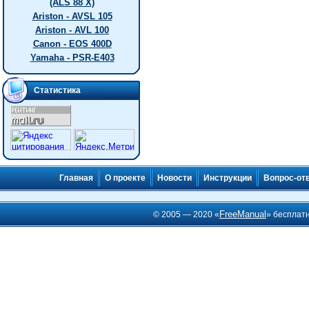
(ALS 88 X)
Ariston - AVSL 105
Ariston - AVL 100
Canon - EOS 400D
Yamaha - PSR-E403
Статистика
Главная
О проекте
Новости
Инструкции
Вопрос-от
FreeManual
© 2005 — 2020 «
» бесплат