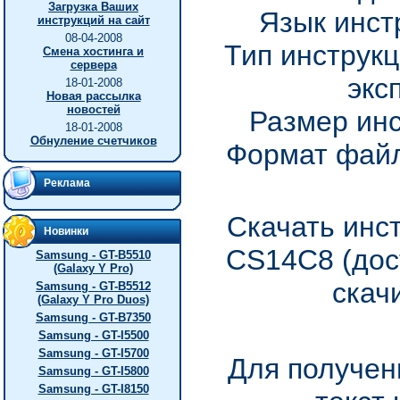
Загрузка Ваших
Язык инст
инструкций на сайт
08-04-2008
Тип инструкц
Смена хостинга и
сервера
экс
18-01-2008
Новая рассылка
новостей
Размер инс
18-01-2008
Обнуление счетчиков
Формат файл
Реклама
Скачать инс
Новинки
CS14C8 (дос
Samsung - GT-B5510
(Galaxy Y Pro)
скач
Samsung - GT-B5512
(Galaxy Y Pro Duos)
Samsung - GT-B7350
Samsung - GT-I5500
Samsung - GT-I5700
Для получен
Samsung - GT-I5800
Samsung - GT-I8150