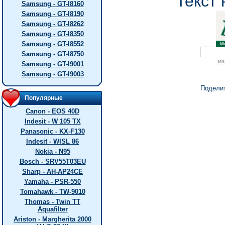
текст 
Samsung - GT-I8160
Samsung - GT-I8190
Samsung - GT-I8262
Samsung - GT-I8350
Samsung - GT-I8552
Samsung - GT-I8750
из
Samsung - GT-I9001
Samsung - GT-I9003
Подели
Популярные
Canon - EOS 40D
Indesit - W 105 TX
Panasonic - KX-F130
Indesit - WISL 86
Nokia - N95
Bosch - SRV55T03EU
Sharp - AH-AP24CE
Yamaha - PSR-550
Tomahawk - TW-9010
Thomas - Twin TT
Aquafilter
Ariston - Margherita 2000