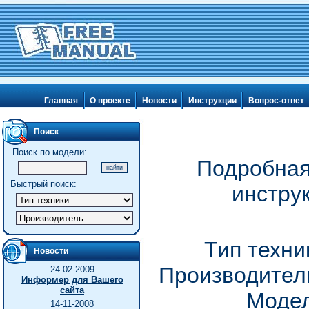
Главная
О проекте
Новости
Инструкции
Вопрос-ответ
Поиск
Поиск по модели:
Подробная
Быстрый поиск:
инстру
Тип техни
Новости
Производитель
24-02-2009
Информер для Вашего
сайта
Модел
14-11-2008