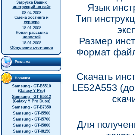
Загрузка Ваших
Язык инст
инструкций на сайт
08-04-2008
Тип инструкц
Смена хостинга и
сервера
экс
18-01-2008
Новая рассылка
новостей
Размер инст
18-01-2008
Обнуление счетчиков
Формат файл
Реклама
Скачать инс
Новинки
LE52A553 (до
Samsung - GT-B5510
(Galaxy Y Pro)
скач
Samsung - GT-B5512
(Galaxy Y Pro Duos)
Samsung - GT-B7350
Samsung - GT-I5500
Samsung - GT-I5700
Для получен
Samsung - GT-I5800
Samsung - GT-I8150