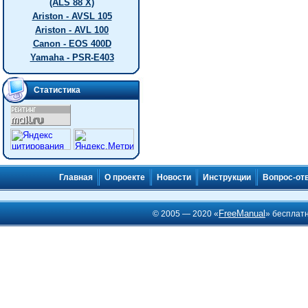
(ALS 88 X)
Ariston - AVSL 105
Ariston - AVL 100
Canon - EOS 400D
Yamaha - PSR-E403
Статистика
Главная
О проекте
Новости
Инструкции
Вопрос-от
FreeManual
© 2005 — 2020 «
» бесплат