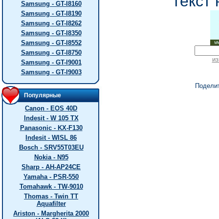
текст 
Samsung - GT-I8160
Samsung - GT-I8190
Samsung - GT-I8262
Samsung - GT-I8350
Samsung - GT-I8552
Samsung - GT-I8750
из
Samsung - GT-I9001
Samsung - GT-I9003
Подели
Популярные
Canon - EOS 40D
Indesit - W 105 TX
Panasonic - KX-F130
Indesit - WISL 86
Bosch - SRV55T03EU
Nokia - N95
Sharp - AH-AP24CE
Yamaha - PSR-550
Tomahawk - TW-9010
Thomas - Twin TT
Aquafilter
Ariston - Margherita 2000