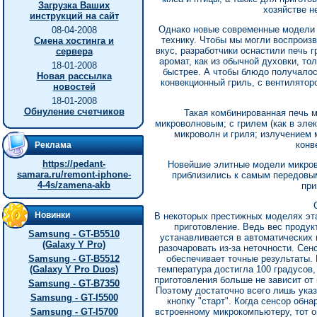
Загрузка Ваших
хозяйстве н
инструкций на сайт
Однако новые современные модели 
08-04-2008
технику. Чтобы мы могли воспроиз
Смена хостинга и
вкус, разработчики оснастили печь 
сервера
аромат, как из обычной духовки, то
18-01-2008
быстрее. А чтобы блюдо получало
Новая рассылка
конвекционный гриль, с вентилятор
новостей
18-01-2008
Обнуление счетчиков
Такая комбинированная печь м
микроволновым; с грилем (как в эле
микроволн и гриля; излучением 
конв
Реклама
https://pedant-
Новейшие элитные модели микров
samara.ru/remont-iphone-
приблизились к самым передовым
4-4s/zamena-akb
при
Новинки
В некоторых престижных моделях эт
приготовление. Ведь вес продук
Samsung - GT-B5510
устанавливается в автоматических 
(Galaxy Y Pro)
разочаровать из-за неточности. Се
Samsung - GT-B5512
обеспечивает точные результаты. 
(Galaxy Y Pro Duos)
температура достигла 100 градусов, 
приготовления больше не зависит от 
Samsung - GT-B7350
Поэтому достаточно всего лишь указ
Samsung - GT-I5500
кнопку "старт". Когда сенсор обн
Samsung - GT-I5700
встроенному микрокомпьютеру, тот о