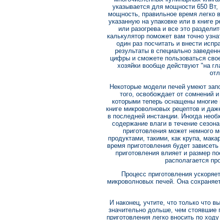
указывается для мощности 650 Вт, 
мощность, правильное время легко в
указанную на упаковке или в книге р
или разогрева и все это раздели
калькулятор поможет вам точно узна
один раз посчитать и внести испр
результаты в специально заведенн
цифры и сможете пользоваться сво
хозяйки вообще действуют "на гла
отл
Некоторые модели печей умеют зап
того, освобождает от сомнений 
которыми теперь оснащены многие м
книге микроволновых рецептов и даж
в последней инстанции. Иногда нео
содержание влаги в течение сезона
приготовления может немного ме
продуктами, такими, как крупа, мака
время приготовления будет зависеть 
приготовления влияет и размер п
располагается про
Процесс приготовления ускоряе
микроволновых печей. Она сохраняе
И наконец, учтите, что только что 
значительно дольше, чем стоявшие 
приготовления легко вносить по ходу