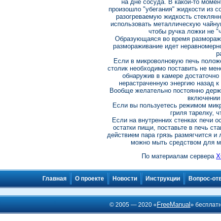
на дне сосуда. В какой-то момен
произошло "убегания" жидкости из со
разогреваемую жидкость стеклянн
использовать металлическую чайную
чтобы ручка ложки не "
Образующаяся во время разморажи
размораживание идет неравномерно
р
Если в микроволновую печь положе
столик необходимо поставить не мен
обнаружив в камере достаточно
нерастраченную энергию назад к 
Вообще желательно постоянно держа
включении 
Если вы пользуетесь режимом микр
гриля тарелку, 
Если на внутренних стенках печи 
остатки пищи, поставьте в печь ста
действием пара грязь размягчится и 
можно мыть средством для м
По материалам сервера
Х
Главная
О проекте
Новости
Инструкции
Вопрос-от
FreeManual
© 2005 — 2020 «
» бесплат