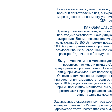
Если же вы имеете дело с новым д
времени приготовления нет, выбир
мере надобности понемногу увелич
СВЧ-тет
КАК ОБРАЩАТЬС
Кроме установки времени, если вы
необходимо установить наилучшую
микроволн. Вот маленькая табличк
осмыслить. 80-150 Вт - режим подде
300 Вт - размораживание и приготовл
размораживание в небольших количе
разогрев "деликатных" продуктов;
Бытует мнение, и оно мелькает да
рецептов, что мясо и птица в 
традиционном приготовлении. Но есл
птицу при максимальном нагреве д
Ошибка в том, что новые владельц
приготовления, а мощность, если ее 
деле 100-процентная мощность испол
при 70-процентной мощности, рыбу,
прожилками жира прогревается зам
лучше тушить на мощно
Заваривание лекарственных трав хор
в микроволновке 10-15 мин. при мощн
дрожжевое тесто, поместите его в 