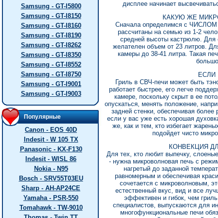
дисплее начинает высвечиватьс
Samsung - GT-I5800
Samsung - GT-I8150
КАКУЮ ЖЕ МИКР
Сначала определимся с ЧИСЛОМ 
Samsung - GT-I8160
рассчитаны на семью из 1-2 чело
Samsung - GT-I8190
средней высоты кастрюлю. Для с
Samsung - GT-I8262
желателен объем от 23 литров. Дл
камеры до 38-41 литра. Такая печ
Samsung - GT-I8350
большо
Samsung - GT-I8552
Samsung - GT-I8750
ЕСЛИ 
Гриль в СВЧ-печи может быть тэн
Samsung - GT-I9001
работает быстрее, его легче поддер
Samsung - GT-I9003
камере, поскольку скрыт в ее пот
опускаться, менять положение, напри
задней стенки, обеспечивая более 
Популярные
если у вас уже есть хорошая духовка
же, как и тем, кто избегает жарен
Canon - EOS 40D
подойдет чисто микро
Indesit - W 105 TX
КОНВЕКЦИЯ Д
Panasonic - KX-F130
Для тех, кто любит выпечку, слоены
Indesit - WISL 86
- нужна микроволновая печь с режим
Nokia - N95
нагретый до заданной темпера
равномерным и обеспечивая крас
Bosch - SRV55T03EU
сочетается с микроволновым, эт
Sharp - AH-AP24CE
естественный вкус, вид и все лу
Yamaha - PSR-550
эффективен и гибок, чем гриль
специалистов, выпускаются для и
Tomahawk - TW-9010
многофункциональные печи обяз
Thomas - Twin TT