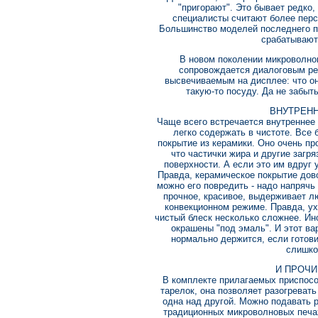
"пригорают". Это бывает редко,
специалисты считают более перс
Большинство моделей последнего п
срабатывают 
В новом поколении микроволно
сопровождается диалоговым ре
высвечиваемым на дисплее: что о
такую-то посуду. Да не забыт
ВНУТРЕНН
Чаще всего встречается внутреннее 
легко содержать в чистоте. Все
покрытие из керамики. Оно очень про
что частички жира и другие загр
поверхности. А если это им вдруг 
Правда, керамическое покрытие дово
можно его повредить - надо напряч
прочное, красивое, выдерживает л
конвекционном режиме. Правда, ух
чистый блеск несколько сложнее. Ин
окрашены "под эмаль". И этот ва
нормально держится, если готов
слишко
И ПРОЧИ
В комплекте прилагаемых приспос
тарелок, она позволяет разогревать
одна над другой. Можно подавать р
традиционных микроволновых печах