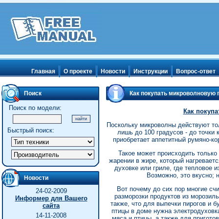
Главная
О проекте
Новости
Инструкции
Вопрос-ответ
Поиск
Как покупать микроволновую 
Поиск по модели:
Как покуп
Поскольку микроволны действуют то
Быстрый поиск:
лишь до 100 градусов - до точки 
приобретает аппетитный румяно-кор
Такое может происходить только 
жарении в жире, который нагреваетс
духовке или гриле, где тепловое и
Возможно, это вкусно; н
Новости
Вот почему до сих пор многие сч
24-02-2009
разморозки продуктов из морозиль
Информер для Вашего
также, что для выпечки пирогов и б
сайта
птицы в доме нужна электродуховка
14-11-2008
мяса и птицы, а также для пригото