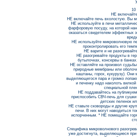
10
НЕ включайте
НЕ включайте печь вхолостую. Вы мо
НЕ используйте в печи металличес
фарфоровую посуду, на которой нан
оказаться свидетелем эффектных эл
вреди
НЕ используйте микроволновую пе
проконтролировать его темп
НЕ варите и не разогревайте
НЕ разогревайте продукты в гер
бутылочках, консервы в банках.
НЕ оставляйте на произвол судьбы
природные мембраны или оболочки
каштаны, горох, кукурузу). Они 
выделяющегося пара и громко лопаю
и печенку надо наколоть вилкой
специальной пле
НЕ поддавайтесь на публикуем
приспособить СВЧ-печь для сушки
детских пеленок и
НЕ ставьте сковороды и другие кр
печи. В них могут наводиться то
испорченным. * НЕ помещайте гор
ст
Специфика микроволнового разогрева
уже достигнута, выделяющиеся при