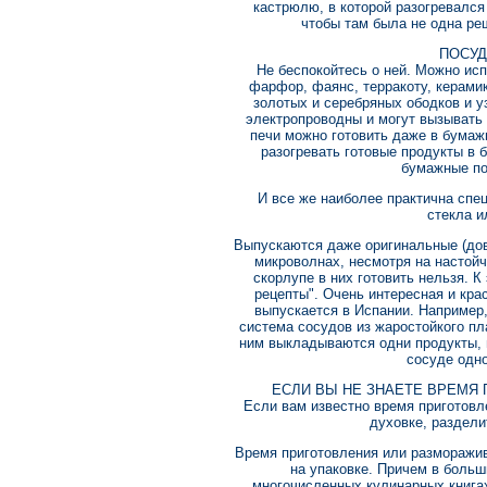
кастрюлю, в которой разогревался
чтобы там была не одна реш
ПОСУД
Не беспокойтесь о ней. Можно исп
фарфор, фаянс, терракоту, керамик
золотых и серебряных ободков и у
электропроводны и могут вызывать
печи можно готовить даже в бумаж
разогревать готовые продукты в 
бумажные по
И все же наиболее практична спе
стекла и
Выпускаются даже оригинальные (дов
микроволнах, несмотря на настойч
скорлупе в них готовить нельзя. 
рецепты". Очень интересная и кра
выпускается в Испании. Например,
система сосудов из жаростойкого пл
ним выкладываются одни продукты, в
сосуде одно
ЕСЛИ ВЫ НЕ ЗНАЕТЕ ВРЕМЯ
Если вам известно время приготовл
духовке, раздели
Время приготовления или разморажи
на упаковке. Причем в больш
многочисленных кулинарных книга