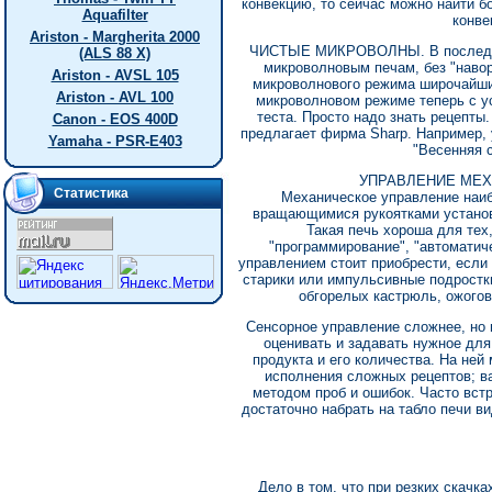
конвекцию, то сейчас можно найти 
Aquafilter
конве
Ariston - Margherita 2000
ЧИСТЫЕ МИКРОВОЛНЫ. В последнее
(ALS 88 X)
микроволновым печам, без "навор
Ariston - AVSL 105
микроволнового режима широчайши
Ariston - AVL 100
микроволновом режиме теперь с у
теста. Просто надо знать рецепт
Canon - EOS 400D
предлагает фирма Sharp. Например, 
Yamaha - PSR-E403
"Весенняя с
УПРАВЛЕНИЕ МЕХ
Статистика
Механическое управление наиб
вращающимися рукоятками установи
Такая печь хороша для тех,
"программирование", "автоматич
управлением стоит приобрести, если 
старики или импульсивные подростки
обгорелых кастрюль, ожогов
Сенсорное управление сложнее, но 
оценивать и задавать нужное для
продукта и его количества. На ней
исполнения сложных рецептов; в
методом проб и ошибок. Часто вс
достаточно набрать на табло печи ви
Дело в том, что при резких скачк