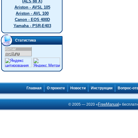
(ALS 88 X)
Ariston - AVSL 105
Ariston - AVL 100
Canon - EOS 400D
Yamaha - PSR-E403
Статистика
Главная
О проекте
Новости
Инструкции
Вопрос-от
FreeManual
© 2005 — 2020 «
» бесплат