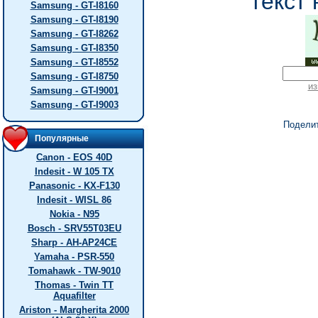
текст 
Samsung - GT-I8160
Samsung - GT-I8190
Samsung - GT-I8262
Samsung - GT-I8350
Samsung - GT-I8552
Samsung - GT-I8750
из
Samsung - GT-I9001
Samsung - GT-I9003
Подели
Популярные
Canon - EOS 40D
Indesit - W 105 TX
Panasonic - KX-F130
Indesit - WISL 86
Nokia - N95
Bosch - SRV55T03EU
Sharp - AH-AP24CE
Yamaha - PSR-550
Tomahawk - TW-9010
Thomas - Twin TT
Aquafilter
Ariston - Margherita 2000