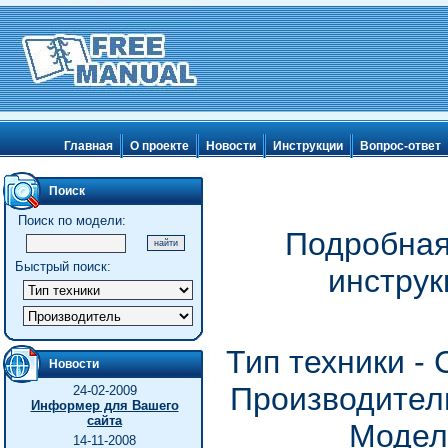
Главная
О проекте
Новости
Инструкции
Вопрос-ответ
Поиск
Поиск по модели:
Подробная
Быстрый поиск:
инструк
Тип техники -
Новости
Производитель
24-02-2009
Информер для Вашего
сайта
Модел
14-11-2008