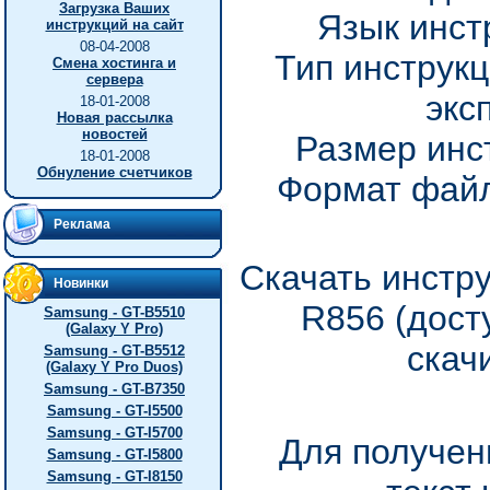
Загрузка Ваших
Язык инст
инструкций на сайт
08-04-2008
Тип инструкц
Смена хостинга и
сервера
экс
18-01-2008
Новая рассылка
новостей
Размер инс
18-01-2008
Обнуление счетчиков
Формат файл
Реклама
Скачать инстр
Новинки
R856 (дост
Samsung - GT-B5510
(Galaxy Y Pro)
скач
Samsung - GT-B5512
(Galaxy Y Pro Duos)
Samsung - GT-B7350
Samsung - GT-I5500
Samsung - GT-I5700
Для получен
Samsung - GT-I5800
Samsung - GT-I8150