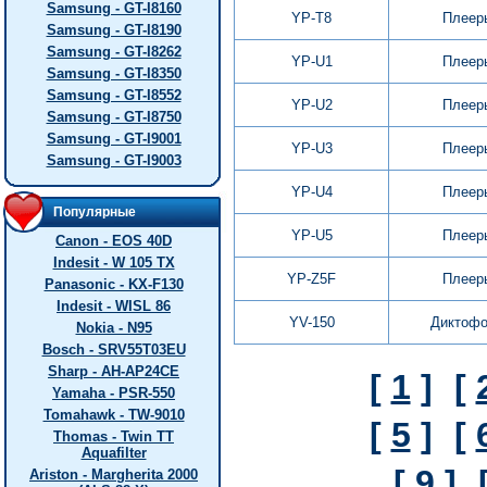
Samsung - GT-I8160
YP-T8
Плеер
Samsung - GT-I8190
Samsung - GT-I8262
YP-U1
Плеер
Samsung - GT-I8350
Samsung - GT-I8552
YP-U2
Плеер
Samsung - GT-I8750
Samsung - GT-I9001
YP-U3
Плеер
Samsung - GT-I9003
YP-U4
Плеер
Популярные
YP-U5
Плеер
Canon - EOS 40D
Indesit - W 105 TX
YP-Z5F
Плеер
Panasonic - KX-F130
Indesit - WISL 86
YV-150
Диктоф
Nokia - N95
Bosch - SRV55T03EU
Sharp - AH-AP24CE
[
1
]
[
Yamaha - PSR-550
Tomahawk - TW-9010
[
5
]
[
Thomas - Twin TT
Aquafilter
[
9
]
Ariston - Margherita 2000