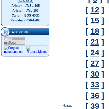
(ALS 88 X)
Ariston - AVSL 105
[
12
]
Ariston - AVL 100
Canon - EOS 400D
[
15
]
Yamaha - PSR-E403
[
18
]
Статистика
[
21
]
[
24
]
[
27
]
[
30
]
[
33
]
[
36
]
[
39
]
<< Назад