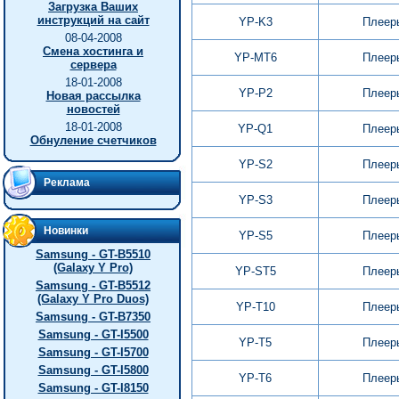
Загрузка Ваших
инструкций на сайт
YP-K3
Плеер
08-04-2008
Смена хостинга и
YP-MT6
Плеер
сервера
18-01-2008
YP-P2
Плеер
Новая рассылка
новостей
18-01-2008
YP-Q1
Плеер
Обнуление счетчиков
YP-S2
Плеер
Реклама
YP-S3
Плеер
Новинки
YP-S5
Плеер
Samsung - GT-B5510
(Galaxy Y Pro)
YP-ST5
Плеер
Samsung - GT-B5512
(Galaxy Y Pro Duos)
YP-T10
Плеер
Samsung - GT-B7350
Samsung - GT-I5500
YP-T5
Плеер
Samsung - GT-I5700
Samsung - GT-I5800
YP-T6
Плеер
Samsung - GT-I8150