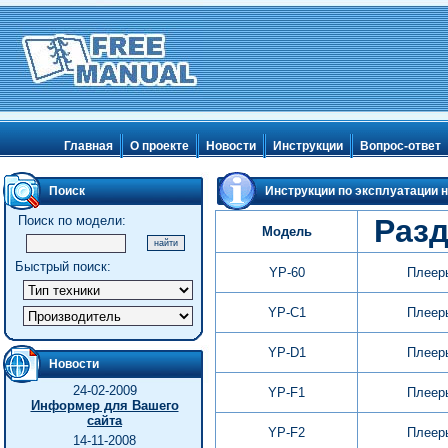
Главная
О проекте
Новости
Инструкции
Вопрос-ответ
Поиск
Инструкции по эксплуатации н
Поиск по модели:
Раз
Модель
Быстрый поиск:
YP-60
Плеер
YP-C1
Плеер
YP-D1
Плеер
Новости
24-02-2009
YP-F1
Плеер
Информер для Вашего
сайта
YP-F2
Плеер
14-11-2008