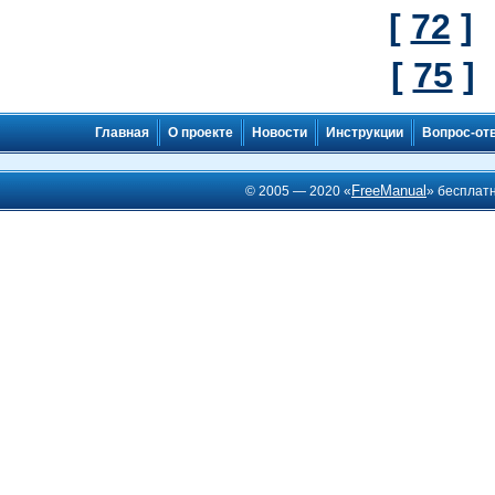
[
72
]
[
75
]
Главная
О проекте
Новости
Инструкции
Вопрос-от
FreeManual
© 2005 — 2020 «
» бесплат