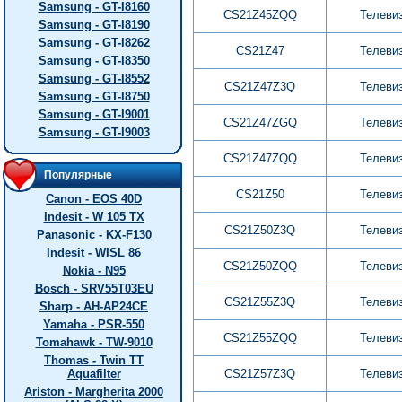
Samsung - GT-I8160
CS21Z45ZQQ
Телеви
Samsung - GT-I8190
Samsung - GT-I8262
CS21Z47
Телеви
Samsung - GT-I8350
Samsung - GT-I8552
CS21Z47Z3Q
Телеви
Samsung - GT-I8750
Samsung - GT-I9001
CS21Z47ZGQ
Телеви
Samsung - GT-I9003
CS21Z47ZQQ
Телеви
Популярные
CS21Z50
Телеви
Canon - EOS 40D
Indesit - W 105 TX
CS21Z50Z3Q
Телеви
Panasonic - KX-F130
Indesit - WISL 86
CS21Z50ZQQ
Телеви
Nokia - N95
Bosch - SRV55T03EU
CS21Z55Z3Q
Телеви
Sharp - AH-AP24CE
Yamaha - PSR-550
CS21Z55ZQQ
Телеви
Tomahawk - TW-9010
Thomas - Twin TT
Aquafilter
CS21Z57Z3Q
Телеви
Ariston - Margherita 2000