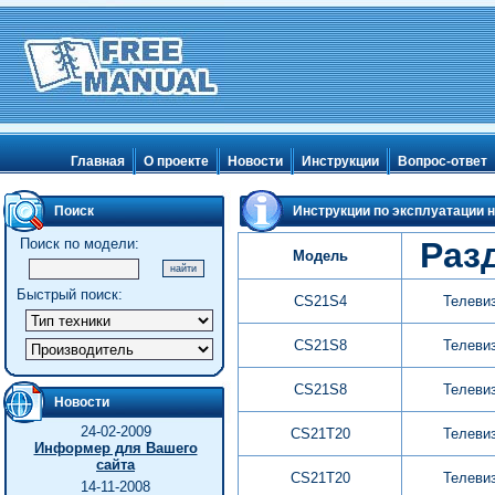
Главная
О проекте
Новости
Инструкции
Вопрос-ответ
Поиск
Инструкции по эксплуатации н
Поиск по модели:
Раз
Модель
Быстрый поиск:
CS21S4
Телеви
CS21S8
Телеви
CS21S8
Телеви
Новости
24-02-2009
CS21T20
Телеви
Информер для Вашего
сайта
CS21T20
Телеви
14-11-2008