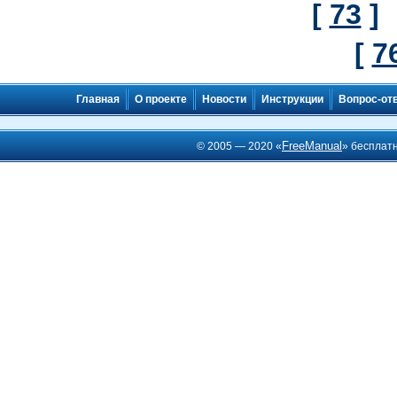
[
73
]
[
7
Главная
О проекте
Новости
Инструкции
Вопрос-от
FreeManual
© 2005 — 2020 «
» бесплат