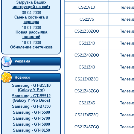
Загрузка Ваших
инструкций на сайт
CS21V10
Телеви
08-04-2008
Смена хостинга и
CS21V5
Телеви
сервера
18-01-2008
CS21Z30ZQQ
Телеви
Новая рассылка
новостей
18-01-2008
CS21Z40
Телеви
Обнуление счетчиков
CS21Z40ZQQ
Телеви
Реклама
CS21Z43
Телеви
Новинки
CS21Z43Z3Q
Телеви
Samsung - GT-B5510
(Galaxy Y Pro)
CS21Z43ZGQ
Телеви
Samsung - GT-B5512
(Galaxy Y Pro Duos)
CS21Z45
Телеви
Samsung - GT-B7350
Samsung - GT-I5500
CS21Z45Z3Q
Телеви
Samsung - GT-I5700
Samsung - GT-I5800
CS21Z45ZGQ
Телеви
Samsung - GT-I8150