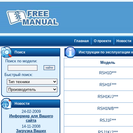
Главная
О проекте
Новости
Поиск
Инструкции по эксплуатации н
Поиск по модели:
Модель
RSH1D***
Быстрый поиск:
RSH1F***
RSH1K/J***
Новости
RSH1N/B***
24-02-2009
Информер для Вашего
сайта
RSJ1F***
14-11-2008
Загрузка Ваших
RSJ1K/J***