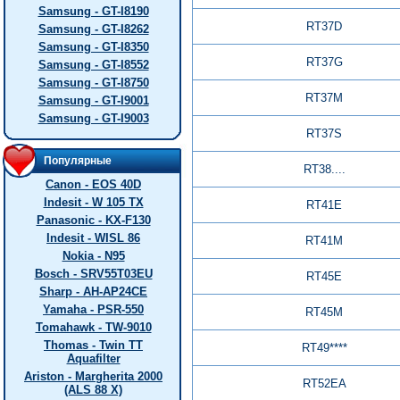
Samsung - GT-I8190
RT37D
Samsung - GT-I8262
Samsung - GT-I8350
RT37G
Samsung - GT-I8552
Samsung - GT-I8750
RT37M
Samsung - GT-I9001
Samsung - GT-I9003
RT37S
Популярные
RT38....
Canon - EOS 40D
Indesit - W 105 TX
RT41E
Panasonic - KX-F130
Indesit - WISL 86
RT41M
Nokia - N95
Bosch - SRV55T03EU
RT45E
Sharp - AH-AP24CE
Yamaha - PSR-550
RT45M
Tomahawk - TW-9010
Thomas - Twin TT
RT49****
Aquafilter
Ariston - Margherita 2000
RT52EA
(ALS 88 X)