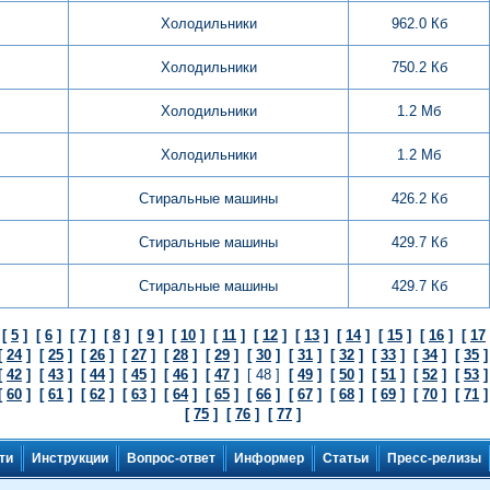
Холодильники
962.0 Кб
Холодильники
750.2 Кб
Холодильники
1.2 Мб
Холодильники
1.2 Мб
Стиральные машины
426.2 Кб
Стиральные машины
429.7 Кб
Стиральные машины
429.7 Кб
[
5
]
[
6
]
[
7
]
[
8
]
[
9
]
[
10
]
[
11
]
[
12
]
[
13
]
[
14
]
[
15
]
[
16
]
[
17
[
24
]
[
25
]
[
26
]
[
27
]
[
28
]
[
29
]
[
30
]
[
31
]
[
32
]
[
33
]
[
34
]
[
35
[
42
]
[
43
]
[
44
]
[
45
]
[
46
]
[
47
]
[ 48 ]
[
49
]
[
50
]
[
51
]
[
52
]
[
53
[
60
]
[
61
]
[
62
]
[
63
]
[
64
]
[
65
]
[
66
]
[
67
]
[
68
]
[
69
]
[
70
]
[
71
[
75
]
[
76
]
[
77
]
ти
Инструкции
Вопрос-ответ
Информер
Статьи
Пресс-релизы