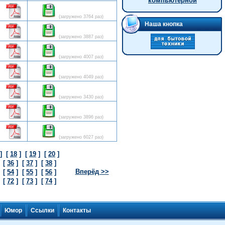
компьютерной
(загружено 3764 раз)
Наша кнопка
(загружено 3887 раз)
(загружено 4007 раз)
(загружено 4049 раз)
(загружено 3430 раз)
(загружено 3896 раз)
(загружено 6027 раз)
]
[
18
]
[
19
]
[
20
]
]
[
36
]
[
37
]
[
38
]
Вперёд >>
]
[
54
]
[
55
]
[
56
]
]
[
72
]
[
73
]
[
74
]
Контакты
Юмор
Ссылки