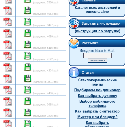
Скачать
(загружено 3560 раз)
Каталог всех инструкций в
одном файле
(загружено 4063 раз)
Загрузить инструкцию
(загружено 3497 раз)
(инструкция по загрузке)
(загружено 4019 раз)
Рассылка
(загружено 5415 раз)
Введите Ваш E-Mail:
(загружено 4122 раз)
(загружено 4204 раз)
Статьи
Стеклокерамические
(загружено 3511 раз)
плиты
Подбираем кондиционер
(загружено 4406 раз)
Как выбрать духовку
Выбор мобильного
(загружено 3618 раз)
телефона
Как выбрать синтезатор
(загружено 3276 раз)
Миксер или блендер?
Как выбрать
обогреватель