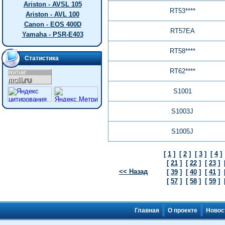
Ariston - AVSL 105
RT53****
Ariston - AVL 100
Canon - EOS 400D
RT57EA
Yamaha - PSR-E403
RT58****
Статистика
RT62****
S1001
S1003J
S1005J
[
1
]
[
2
]
[
3
]
[
4
]
[
21
]
[
22
]
[
23
]
<< Назад
[
39
]
[
40
]
[
41
]
[
57
]
[
58
]
[
59
]
Главная
О проекте
Новос