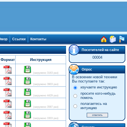
мор
Ссылки
Контакты
Посетителей на сайте
00004
Формат
Инструкция
Опрос
(загружено 3163 раз)
В освоении новой техники
Вы поступаете так:
(загружено 3903 раз)
изучаете инструкцию
просите кого-нибудь
(загружено 4429 раз)
помочь
полагаетесь на
(загружено 3587 раз)
интуицию
(загружено 3303 раз)