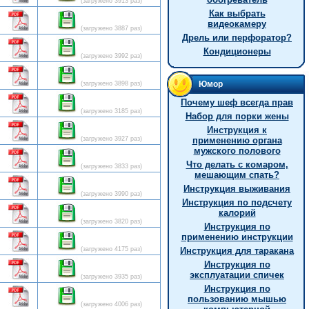
(загружено 3913 раз)
Как выбрать
видеокамеру
(загружено 3887 раз)
Дрель или перфоратор?
Кондиционеры
(загружено 3992 раз)
Юмор
(загружено 3898 раз)
Почему шеф всегда прав
(загружено 3185 раз)
Hабор для порки жены
Инструкция к
(загружено 3927 раз)
применению органа
мужского полового
Что делать с комаром,
(загружено 3833 раз)
мешающим спать?
Инструкция выживания
(загружено 3990 раз)
Инструкция по подсчету
калорий
(загружено 3820 раз)
Инструкция по
применению инструкции
(загружено 4175 раз)
Инструкция для таракана
Инструкция по
эксплуатации спичек
(загружено 3935 раз)
Инструкция по
пользованию мышью
(загружено 4006 раз)