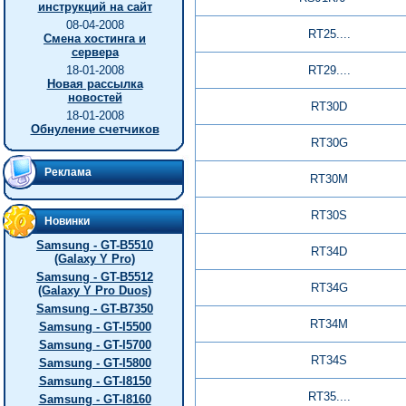
инструкций на сайт
08-04-2008
RT25....
Смена хостинга и
сервера
18-01-2008
RT29....
Новая рассылка
новостей
RT30D
18-01-2008
Обнуление счетчиков
RT30G
Реклама
RT30M
RT30S
Новинки
Samsung - GT-B5510
RT34D
(Galaxy Y Pro)
Samsung - GT-B5512
RT34G
(Galaxy Y Pro Duos)
Samsung - GT-B7350
RT34M
Samsung - GT-I5500
Samsung - GT-I5700
RT34S
Samsung - GT-I5800
Samsung - GT-I8150
RT35....
Samsung - GT-I8160