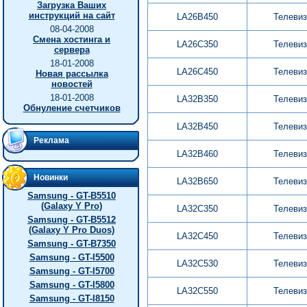
Загрузка Ваших
инструкций на сайт
LA26B450
Телеви
08-04-2008
Смена хостинга и
LA26C350
Телеви
сервера
18-01-2008
LA26C450
Телеви
Новая рассылка
новостей
18-01-2008
LA32B350
Телеви
Обнуление счетчиков
LA32B450
Телеви
Реклама
LA32B460
Телеви
Новинки
LA32B650
Телеви
Samsung - GT-B5510
(Galaxy Y Pro)
LA32C350
Телеви
Samsung - GT-B5512
(Galaxy Y Pro Duos)
LA32C450
Телеви
Samsung - GT-B7350
Samsung - GT-I5500
LA32C530
Телеви
Samsung - GT-I5700
Samsung - GT-I5800
LA32C550
Телеви
Samsung - GT-I8150