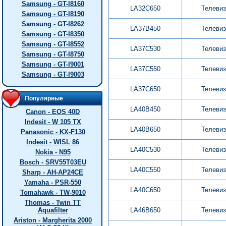
Samsung - GT-I8160
LA32C650
Телеви
Samsung - GT-I8190
Samsung - GT-I8262
LA37B450
Телеви
Samsung - GT-I8350
Samsung - GT-I8552
LA37C530
Телеви
Samsung - GT-I8750
Samsung - GT-I9001
LA37C550
Телеви
Samsung - GT-I9003
LA37C650
Телеви
Популярные
LA40B450
Телеви
Canon - EOS 40D
Indesit - W 105 TX
LA40B650
Телеви
Panasonic - KX-F130
Indesit - WISL 86
LA40C530
Телеви
Nokia - N95
Bosch - SRV55T03EU
LA40C550
Телеви
Sharp - AH-AP24CE
Yamaha - PSR-550
LA40C650
Телеви
Tomahawk - TW-9010
Thomas - Twin TT
Aquafilter
LA46B650
Телеви
Ariston - Margherita 2000