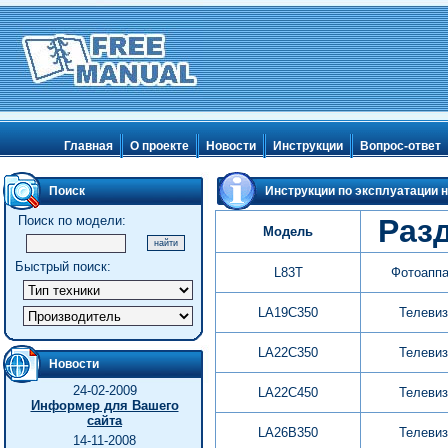
Главная
О проекте
Новости
Инструкции
Вопрос-ответ
Поиск
Инструкции по эксплуатации н
Поиск по модели:
Раз
Модель
Быстрый поиск:
L83T
Фотоапп
LA19C350
Телеви
LA22C350
Телеви
Новости
24-02-2009
LA22C450
Телеви
Информер для Вашего
сайта
LA26B350
Телеви
14-11-2008