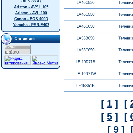
(ALS 88 X)
LA46C530
Телеви
Ariston - AVSL 105
Ariston - AVL 100
LA46C550
Телеви
Canon - EOS 400D
Yamaha - PSR-E403
LA46C650
Телеви
LA55B650
Телеви
Статистика
LA55C650
Телеви
LE 19R71B
Телеви
LE 19R71W
Телеви
LE15S51B
Телеви
[
1
]
[
[
5
]
[
[
9
]