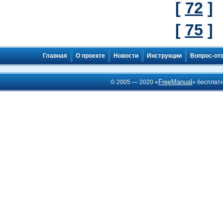
[
72
]
[
75
]
Главная
О проекте
Новости
Инструкции
Вопрос-от
FreeManual
© 2005 — 2020 «
» бесплат